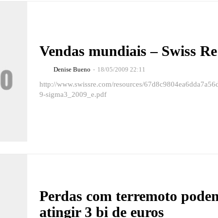
Vendas mundiais – Swiss Re
Denise Bueno
-
18/05/2009 22:11
http://www.swissre.com/resources/67d8c9804ea6dda7a56
9-sigma3_2009_e.pdf
Perdas com terremoto pode
atingir 3 bi de euros