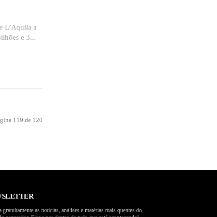
de L’Aquila a
ilhões e 3...
gina 119 de 120
SLETTER
 gratuitamente as notícias, análises e matérias mais quentes do