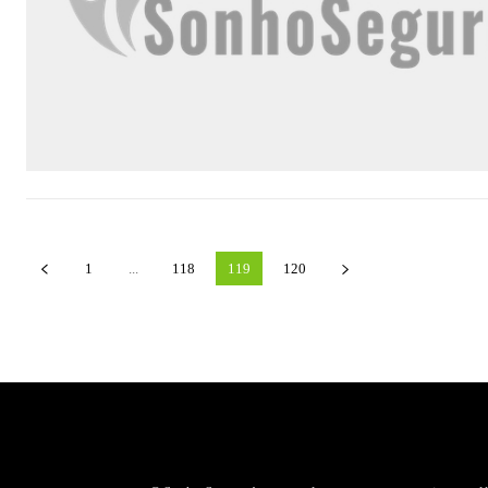
1
...
118
119
120