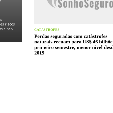
os
ês riscos
os cinco
CATÁSTROFES
Perdas seguradas com catástrofes
naturais recuam para US$ 46 bilhõe
primeiro semestre, menor nível des
2019