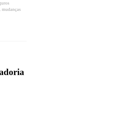
guros
s, mudanças
adoria