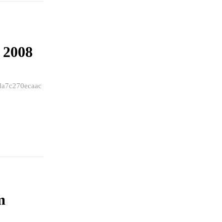
 2008
da7c270ecaac
m