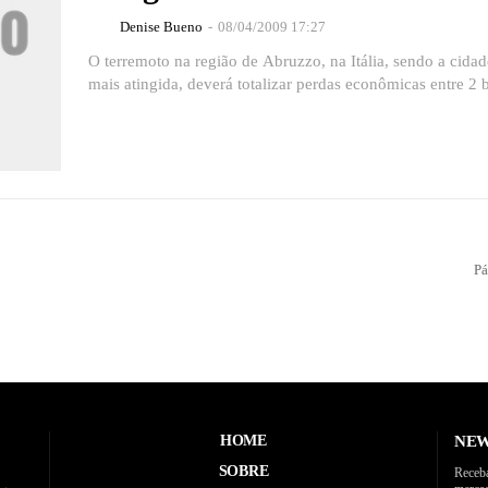
Denise Bueno
-
08/04/2009 17:27
O terremoto na região de Abruzzo, na Itália, sendo a cida
mais atingida, deverá totalizar perdas econômicas entre 2 b
Pá
HOME
NEW
SOBRE
Receba