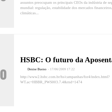
assuntos preocupam os principais CEOs da indústria de se
mundial: regulação, estabilidade dos mercados financeiro
climáticas...
HSBC: O futuro da Aposent
Denise Bueno
-
17/06/2009 17:22
http://www2.hsbc.com.br/hs/campanhas/for4/index.html?
WT.ac=HBBR_PWS003.7.4&rnd=1474