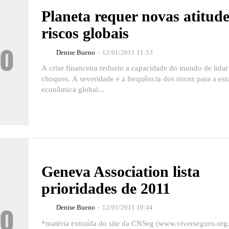
Planeta requer novas atitud
riscos globais
Denise Bueno
-
12/01/2011 11:53
A crise financeira reduziu a capacidade do mundo de lida
choques. A severidade e a frequência dos riscos para a est
econômica global...
Geneva Association lista
prioridades de 2011
Denise Bueno
-
12/01/2011 10:44
*matéria extraída do site da CNSeg (www.viverseguro.org