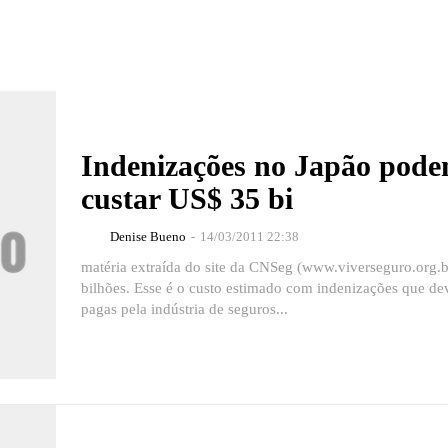
Indenizações no Japão pod
custar US$ 35 bi
Denise Bueno
-
14/03/2011 22:38
matéria extraída do site da CNSeg (www.viverseguro.org.
bilhões. Esse é o custo estimado com indenizações que de
pagas pela indústria de seguros...