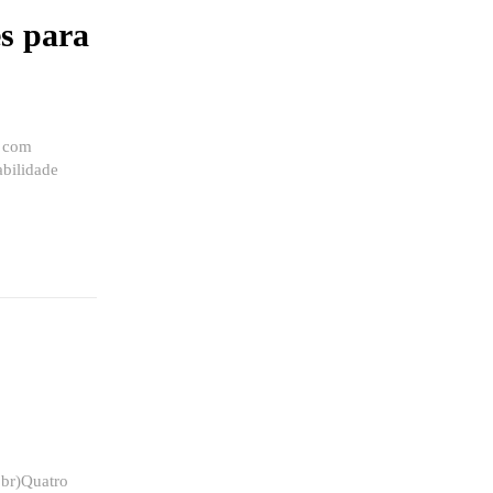
es para
r com
abilidade
.br)Quatro