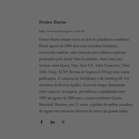
Denise Bueno
http://www.sonhoseguro.com.br/
Denise Bueno sempre atuou na área de jornalismo econômico.
Desde agosto de 2008 atua como jornalista freelancer,
escrevendo matérias sobre finanças para cadernos especiais
produzidos pelo jornal Valor Econômico, bem como para
revistas como Época, Veja, Você S/A, Valor Financeiro, Valor
1000, Fiesp, ACSP, Revista de Seguros (CNSeg) entre outras
publicações. É colunista do InfoMoney e do SindSeg-SP. Foi
articulista da Revista Apólice. Escreveu artigos diariamente
sobre seguros, resseguros, previdência e capitalização entre
1992 até agosto de 2008 para o jornal econômico Gazeta
Mercantil. Recebeu, por 12 vezes, o prêmio de melhor jornalista
de seguro em concursos diversos do setor e da grande mídia.