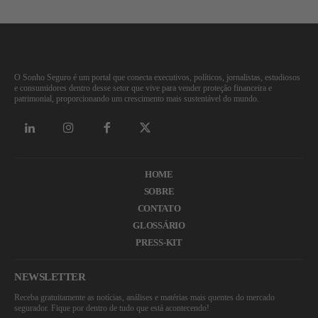
O Sonho Seguro é um portal que conecta executivos, políticos, jornalistas, estudiosos
e consumidores dentro desse setor que vive para vender proteção financeira e
patrimonial, proporcionando um crescimento mais sustentável do mundo.
HOME
SOBRE
CONTATO
GLOSSÁRIO
PRESS-KIT
NEWSLETTER
Receba gratuitamente as notícias, análises e matérias mais quentes do mercado
segurador. Fique por dentro de tudo que está acontecendo!