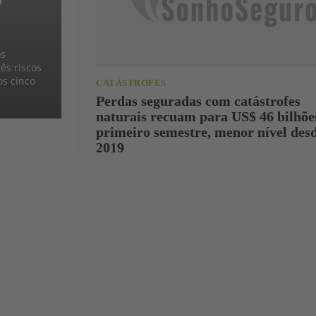
os
ês riscos
os cinco
CATÁSTROFES
Perdas seguradas com catástrofes
naturais recuam para US$ 46 bilhõe
primeiro semestre, menor nível des
2019