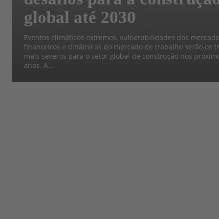
global até 2030
Eventos climáticos extremos, vulnerabilidades dos mercad
financeiros e dinâmicas do mercado de trabalho serão os tr
mais severos para o setor global de construção nos próxim
anos. A...