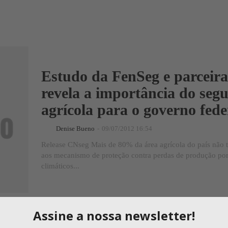
Estudo da FenSeg e parceira
revela a importância do seg
agrícola para o governo fede
Denise Bueno
-
09/07/2012 16:54
Release CNseg Mais de 80% da área agrícola do país não 
aos mecanismo de proteção contra perdas de produção po
climáticos...