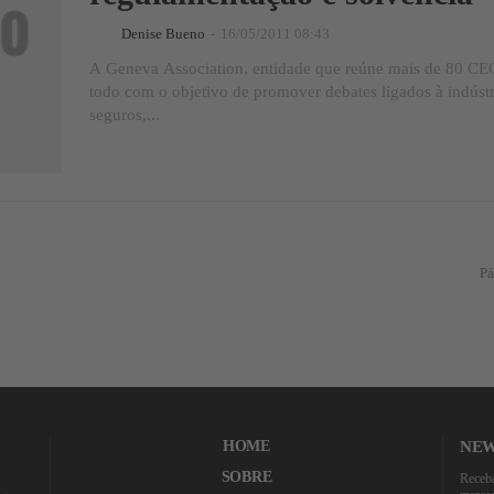
Denise Bueno
-
16/05/2011 08:43
A Geneva Association, entidade que reúne mais de 80 C
todo com o objetivo de promover debates ligados à indústr
seguros,...
Pá
HOME
NEW
SOBRE
Receba