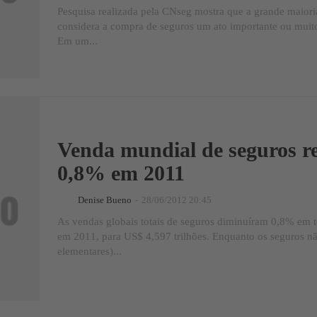
Pesquisa realizada pela CNseg mostra que a grande maiori
considera a compra de seguros um ato importante ou muit
Em um...
Venda mundial de seguros r
0,8% em 2011
Denise Bueno
-
28/06/2012 20:45
As vendas globais totais de seguros diminuíram 0,8% em t
em 2011, para US$ 4,597 trilhões. Enquanto os seguros n
elementares)...