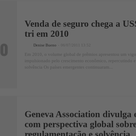
Venda de seguro chega a US
tri em 2010
Denise Bueno
-
06/07/2011 13:52
Em 2010, o volume global de prêmios apresentou um vig
impulsionado pelo crescimento econômico, repercutindo e
solvência Os países emergentes continuaram...
Geneva Association divulga 
com perspectiva global sobr
regulamentação e solvência