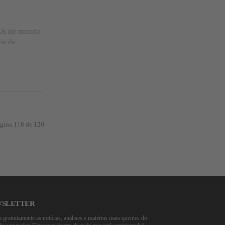
EOs do mundo
ia de
gina 118 de 120
SLETTER
 gratuitamente as notícias, análises e matérias mais quentes do