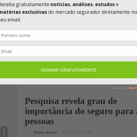
Fundacion Mapfre divulga 
de seguros gerais na Europa
Denise Bueno
-
03/07/2012 11:19
A Allianz é a maior seguradora não vida da Europa no que
brutos emitidos em 2011, seguida por Axa, Zurich, Gener
Mapfre,...
Pesquisa revela grau de
importância do seguro para 
pessoas
Denise Bueno
-
29/06/2012 11:43