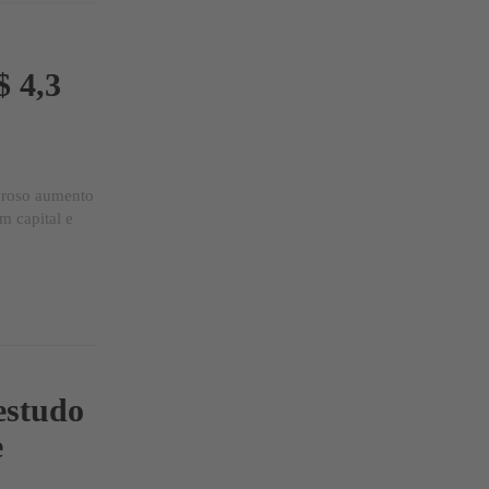
$ 4,3
oroso aumento
m capital e
estudo
e