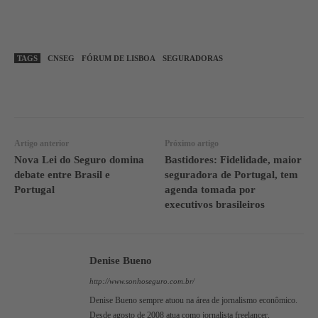
TAGS
CNSEG
FÓRUM DE LISBOA
SEGURADORAS
WhatsApp
Linkedin
Facebook
Artigo anterior
Próximo artigo
Nova Lei do Seguro domina
Bastidores: Fidelidade, maior
debate entre Brasil e
seguradora de Portugal, tem
Portugal
agenda tomada por
executivos brasileiros
Denise Bueno
http://www.sonhoseguro.com.br/
Denise Bueno sempre atuou na área de jornalismo econômico.
Desde agosto de 2008 atua como jornalista freelancer,