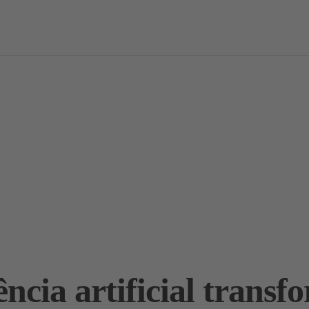
vas
Notícias / Análises
Estudos
Marcas
Podcast
ência artificial trans