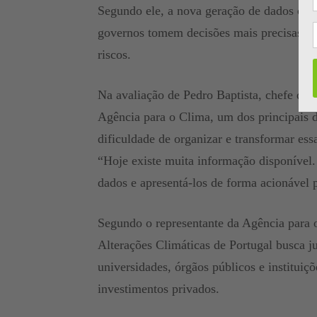
Segundo ele, a nova geração de dados clim
governos tomem decisões mais precisas sob
riscos.
Na avaliação de Pedro Baptista, chefe da
Agência para o Clima, um dos principais d
dificuldade de organizar e transformar es
“Hoje existe muita informação disponível. O
dados e apresentá-los de forma acionável 
Segundo o representante da Agência para 
Alterações Climáticas de Portugal busca j
universidades, órgãos públicos e instituiçõ
investimentos privados.