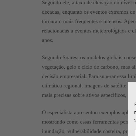
Segundo ele, a taxa de elevação do nível 
décadas, enquanto os eventos extremos de p
tornaram mais frequentes e intensos. Ape
relacionadas a eventos meteorológicos e c
anos.
Segundo Soares, os modelos globais conse
vegetação, gelo e ciclo de carbono, mas a
decisão empresarial. Para superar essa l
climática regional, imagens de satélite e i
mais precisas sobre ativos específicos, cid
O especialista apresentou exemplos aplica
mostrando como essas ferramentas permitem
inundação, vulnerabilidade costeira, produt