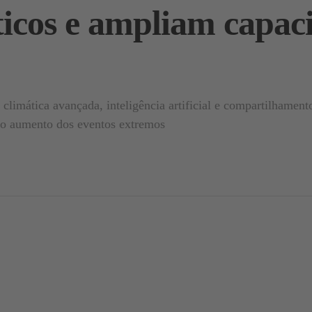
áticos e ampliam capac
limática avançada, inteligência artificial e compartilhament
do aumento dos eventos extremos