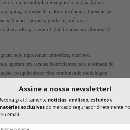
médio do mar multiplicou-se por cinco nas últimas
recipitação, ondas de calor e incêndios florestais se
nas na União Europeia, perdas econômicas
limáticos ultrapassaram € 650 bilhões nos últimos 42
guem hoje representar atmosfera, oceanos,
inda operam em escalas insuficientes para a tomada de
imitação, pesquisadores vêm combinando modelagem
nteligência artificial para gerar informações cada vez
ades, infraestruturas e carteiras de seguros.
dos a Portugal, São Paulo e Estados Unidos,
 identificar ilhas de calor urbanas, riscos de
ividade agrícola e impactos sobre redes elétricas.