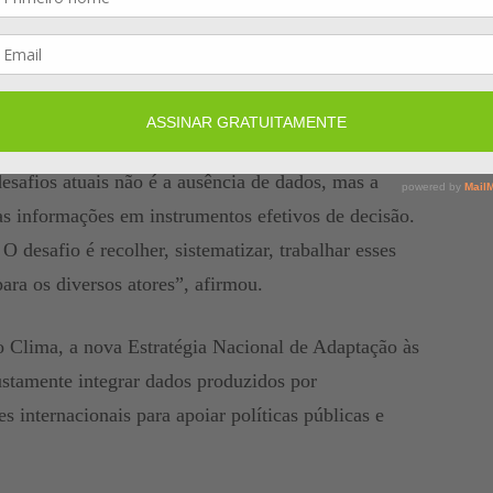
áticos permitirá que seguradoras, empresas e
re investimentos, adaptação e precificação de
 Unidade de Adaptação e Financiamento Climático,
esafios atuais não é a ausência de dados, mas a
sas informações em instrumentos efetivos de decisão.
 desafio é recolher, sistematizar, trabalhar esses
para os diversos atores”, afirmou.
o Clima, a nova Estratégia Nacional de Adaptação às
ustamente integrar dados produzidos por
es internacionais para apoiar políticas públicas e