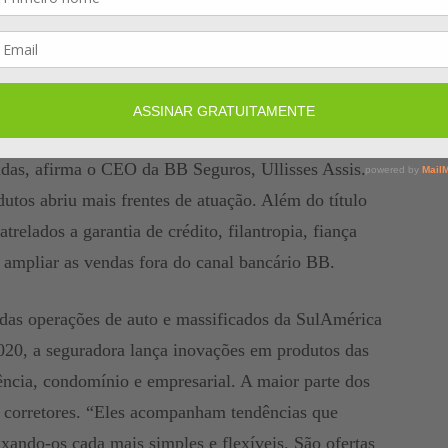
lizar um atendimento acessível para atender os 70% da
ossuem seguros.
 Banco do Brasil, segunda colocada no ranking do
nça de títulos de capitalização no primeiro semestre
das, afirma o CEO da BB Seguros, Ullisses Assis.
dutos abriu mais frentes de atuação. Além do título
trelados a garantia de crédito, filantropia, fiança
a ampliar as vendas fora do canal bancário BB.
das operações de auto e massificados da SulAmérica
20, a seguradora lança inovações em produtos das
ência, condomínio e empresarial. A maior parte dos
 corretores. “Eles acompanham tendências que
xando-os cada mais simples e flexíveis. São ofertas