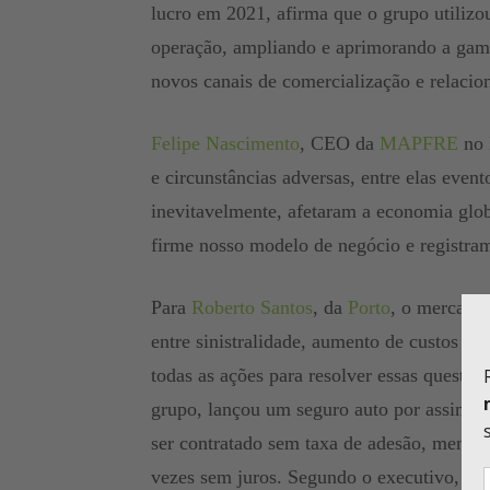
lucro em 2021, afirma que o grupo utilizou
operação, ampliando e aprimorando a gama 
novos canais de comercialização e relaci
Felipe Nascimento
, CEO da
MAPFRE
no 
e circunstâncias adversas, entre elas even
inevitavelmente, afetaram a economia glo
firme nosso modelo de negócio e registra
Para
Roberto Santos
, da
Porto
, o mercado
entre sinistralidade, aumento de custos de
todas as ações para resolver essas questõe
grupo, lançou um seguro auto por assinat
ser contratado sem taxa de adesão, mensa
vezes sem juros. Segundo o executivo, o p