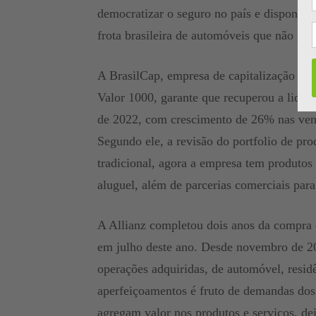
democratizar o seguro no país e disponibi
frota brasileira de automóveis que não p
A BrasilCap, empresa de capitalização do
Valor 1000, garante que recuperou a lidera
de 2022, com crescimento de 26% nas ven
Segundo ele, a revisão do portfolio de pro
tradicional, agora a empresa tem produtos a
aluguel, além de parcerias comerciais par
A Allianz completou dois anos da compra 
em julho deste ano. Desde novembro de 20
operações adquiridas, de automóvel, resid
aperfeiçoamentos é fruto de demandas dos
agregam valor nos produtos e serviços, dei