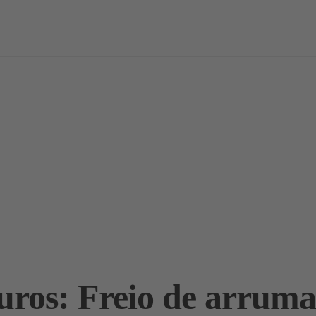
vas
Notícias / Análises
Estudos
Marcas
Podcast
uros: Freio de arruma