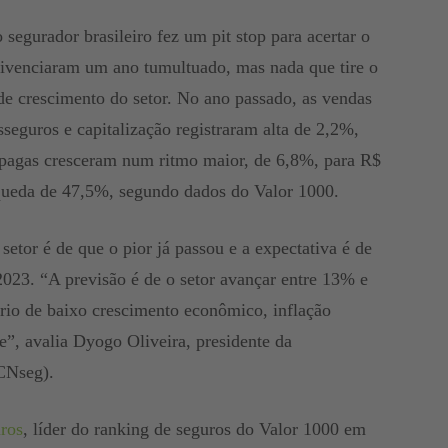
segurador brasileiro fez um pit stop para acertar o
vivenciaram um ano tumultuado, mas nada que tire o
de crescimento do setor. No ano passado, as vendas
sseguros e capitalização registraram alta de 2,2%,
 pagas cresceram num ritmo maior, de 6,8%, para R$
u queda de 47,5%, segundo dados do Valor 1000.
setor é de que o pior já passou e a expectativa é de
023. “A previsão é de o setor avançar entre 13% e
o de baixo crescimento econômico, inflação
te”, avalia Dyogo Oliveira, presidente da
CNseg).
ros
, líder do ranking de seguros do Valor 1000 em