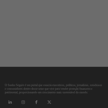
O Sonho Seguro é um portal que conecta executivos, políticos, jornalistas, estudiosos
e consumidores dentro desse setor que vive para vender proteção financeira e
patrimonial, proporcionando um crescimento mais sustentável do mundo.