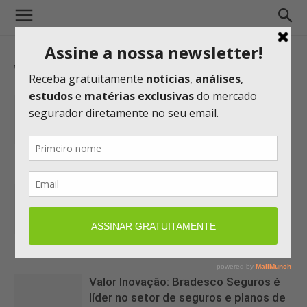
TAG: BRADESCO SEGUROS
Bradesco Seguros responde por 41%
do lucro do banco e ganha R$ 2,9
bilhões...
06/08/2026 08:15
Bradsaúde atribui crescimento ao
ganho de mercado e aposta em PMEs
para ampliar carteira
04/08/2026 15:43
Valor Inovação: Bradesco Seguros é
líder no setor de seguros e planos de