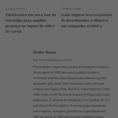
Artigo anterior
Próximo artigo
Zurich entra em nova fase da
Icatu Seguros leva escritórios
estratégia para ampliar
de investimentos a Maiorca
presença no seguro de vida e
em campanha exclusiva
no varejo
Denise Bueno
http://www.sonhoseguro.com.br/
Denise Bueno sempre atuou na área de jornalismo econômico.
Desde agosto de 2008 atua como jornalista freelancer,
escrevendo matérias sobre finanças para cadernos especiais
produzidos pelo jornal Valor Econômico, bem como para
revistas como Época, Veja, Você S/A, Valor Financeiro, Valor
1000, Fiesp, ACSP, Revista de Seguros (CNSeg) entre outras
publicações. É colunista do InfoMoney e do SindSeg-SP. Foi
articulista da Revista Apólice. Escreveu artigos diariamente
sobre seguros, resseguros, previdência e capitalização entre
1992 até agosto de 2008 para o jornal econômico Gazeta