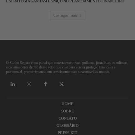
ESTRATÉGIA GANHAM ESPAÇO NO PLANEJAMENTO FINANCEIRO
Carregar mais
O Sonho Seguro é um portal que conecta executivos, políticos, jornalistas, estudiosos
e consumidores dentro desse setor que vive para vender proteção financeira e
patrimonial, proporcionando um crescimento mais sustentável do mundo.
HOME
SOBRE
CONTATO
GLOSSÁRIO
PRESS-KIT