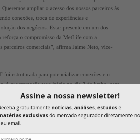
 Queremos ampliar o acesso dos nossos parceiros às
vendo conexões, troca de experiências e
volução dos negócios. Estar presente em um dos
m reforça o compromisso da MetLife com a
s parceiros comerciais”, afirma Jaime Neto, vice-
foi estruturada para potencializar conexões e o
or. A programação teve início no dia 7 de junho, com
MetLife, reunindo parceiros brasileiros em um
a de experiências. O encontro contou com a
internacional em finanças comportamentais e um dos
l de seguros. A iniciativa reflete o movimento da
e o estímulo à participação de seus parceiros no