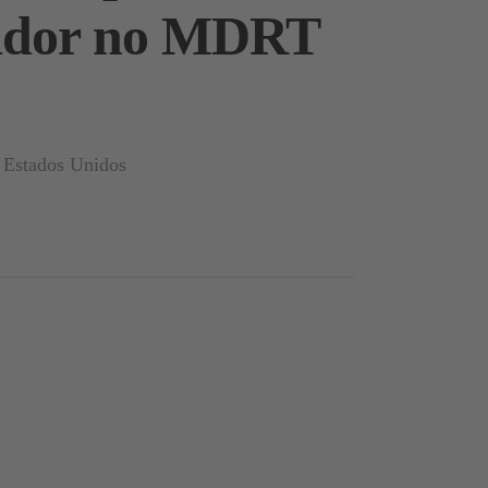
urador no MDRT
s Estados Unidos