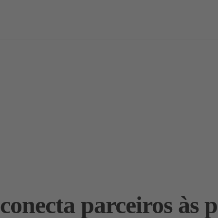
vas
Notícias / Análises
Estudos
Marcas
Podcast
conecta parceiros às p