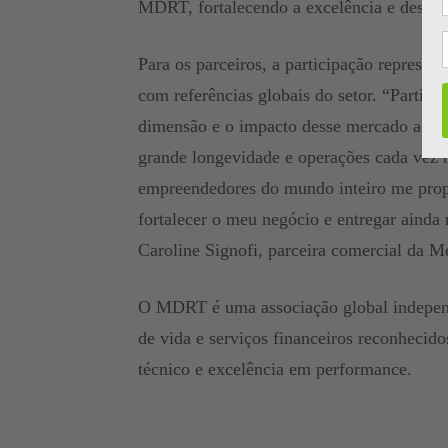
MDRT, fortalecendo a excelência e desen
Para os parceiros, a participação represe
com referências globais do setor. “Parti
dimensão e o impacto desse mercado ao la
grande longevidade e operações cada vez m
empreendedores do mundo inteiro me propo
fortalecer o meu negócio e entregar ainda
Caroline Signofi, parceira comercial da M
O MDRT é uma associação global independ
de vida e serviços financeiros reconhecido
técnico e excelência em performance.