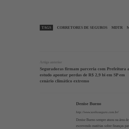
TAGS
CORRETORES DE SEGUROS
MDTR
WhatsApp
Linkedin
Artigo anterior
Seguradoras firmam parceria com Prefeitura 
estudo apontar perdas de R$ 2,9 bi em SP em
cenário climático extremo
Denise Bueno
http://www.sonhoseguro.com.br/
Denise Bueno sempre atuou na área de 
escrevendo matérias sobre finanças pa