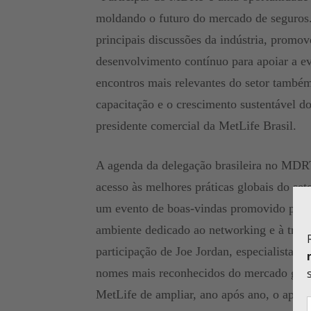
moldando o futuro do mercado de seguros.
principais discussões da indústria, promo
desenvolvimento contínuo para apoiar a e
encontros mais relevantes do setor també
capacitação e o crescimento sustentável do
presidente comercial da MetLife Brasil.
A agenda da delegação brasileira no MDRT 
acesso às melhores práticas globais do set
um evento de boas-vindas promovido pela 
ambiente dedicado ao networking e à troc
participação de Joe Jordan, especialista 
nomes mais reconhecidos do mercado globa
MetLife de ampliar, ano após ano, o apoio 