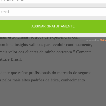
volvimento contínuo no canal.
nta uma oportunidade única de desenvolvimento e troca
cipar do MDRT é uma oportunidade de enxergar a
do de profissionais que construíram negócios de
ais estruturadas. A troca de experiências com
rciona insights valiosos para evoluir continuamente,
 mais valor aos clientes da minha corretora.” Comenta
etLife Brasil.
ente que reúne profissionais do mercado de seguros
s pelos mais altos padrões de ética, conhecimento