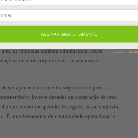
os desafios: armazenamento adequado, controle de
cos de contaminação, transporte das garrafas e
tes, fornecedores, distribuidores e clientes. Em
 ano, as vinícolas também administram riscos
ustações, eventos corporativos, casamentos e
 de ser apenas um conceito corporativo e passa a
 empreendedor investe décadas na construção de uma
el a um evento inesperado. O seguro, nesse contexto,
o. É uma ferramenta de continuidade operacional e