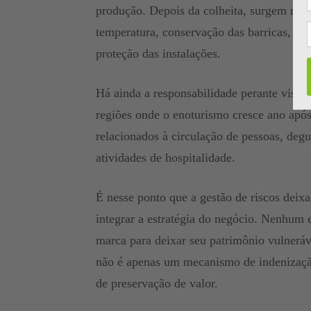
produção. Depois da colheita, surgem nov
temperatura, conservação das barricas, ris
proteção das instalações.
Há ainda a responsabilidade perante visitan
regiões onde o enoturismo cresce ano após
relacionados à circulação de pessoas, deg
atividades de hospitalidade.
É nesse ponto que a gestão de riscos deixa
integrar a estratégia do negócio. Nenhum
marca para deixar seu patrimônio vulneráv
não é apenas um mecanismo de indenizaçã
de preservação de valor.