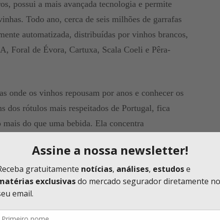
os, possui a mais avançada tecnologia e permite
vinhas. Todo ano, cerca de seis milhões de garrafas
mente automatizada, distribuídas por vinhos brancos,
EA, Foral de Évora, Cartuxa, Scala Coeli e Pêra-
cas onde os vinhos repousam por anos e conhecer os
 dos rótulos mais respeitados de Portugal, fica
o mais do que uma bebida. Ela concentra
o técnico, trabalho humano e uma série de riscos que
definição, uma atividade exposta a incertezas. O clima
geada fora de época, uma onda de calor extremo,
podem afetar a qualidade das uvas e reduzir a