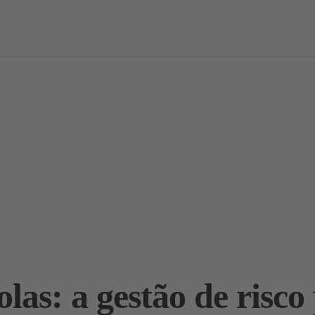
vas
Notícias / Análises
Estudos
Marcas
Podcast
olas: a gestão de risco