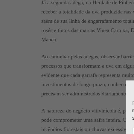
Já a segunda adega, na Herdade de Pinheir
receber a totalidade da uva produzida nas 
saem de sua linha de engarrafamento total
rosés e tintos das marcas Vinea Cartuxa, 
Manca.
Ao caminhar pelas adegas, observar barri
processos que transformam a uva em alguns
evidente que cada garrafa representa muit
investimentos de longo prazo, conheciment
precisam ser administrados diariamente.
A natureza do negócio vitivinícola é, por 
pode comprometer uma safra inteira. Uma 
incêndios florestais ou chuvas excessivas 