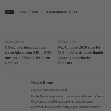
TAGS
CNSEG
DESTAQUE
SEGURADORAS
SUSEP
WhatsApp
Linkedin
Facebook
Artigo anterior
Próximo artigo
CNseg coordena agendas
Wiz Co abre 2026 com R$
estratégicas com ABI e ONU
59,3 milhões de lucro líquido
durante a Climate Week em
ajustado no primeiro
Londres
trimestre
Denise Bueno
http://www.sonhoseguro.com.br/
Denise Bueno sempre atuou na área de jornalismo econômico.
Desde agosto de 2008 atua como jornalista freelancer,
escrevendo matérias sobre finanças para cadernos especiais