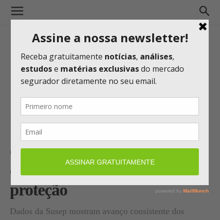
Setor de seguros supera R$
100 bilhões no trimestre, mas
crescimento segue
concentrado em linhas de
proteção
Dados da Susep mostram avanço consistente dos