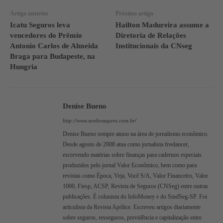
Artigo anterior
Próximo artigo
Icatu Seguros leva
Hailton Madureira assume a
vencedores do Prêmio
Diretoria de Relações
Antonio Carlos de Almeida
Institucionais da CNseg
Braga para Budapeste, na
Hungria
Denise Bueno
http://www.sonhoseguro.com.br/
Denise Bueno sempre atuou na área de jornalismo econômico.
Desde agosto de 2008 atua como jornalista freelancer,
escrevendo matérias sobre finanças para cadernos especiais
produzidos pelo jornal Valor Econômico, bem como para
revistas como Época, Veja, Você S/A, Valor Financeiro, Valor
1000, Fiesp, ACSP, Revista de Seguros (CNSeg) entre outras
publicações. É colunista do InfoMoney e do SindSeg-SP. Foi
articulista da Revista Apólice. Escreveu artigos diariamente
sobre seguros, resseguros, previdência e capitalização entre