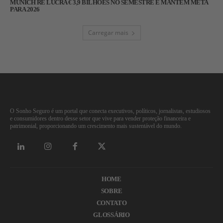
MUNICH RE LUCRA € 3,9 BILHÕES NO SEMESTRE E MANTÉM META
PARA 2026
Carregar mais
O Sonho Seguro é um portal que conecta executivos, políticos, jornalistas, estudiosos
e consumidores dentro desse setor que vive para vender proteção financeira e
patrimonial, proporcionando um crescimento mais sustentável do mundo.
HOME
SOBRE
CONTATO
GLOSSÁRIO