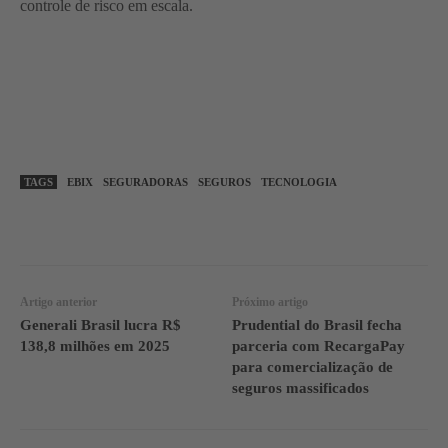
controle de risco em escala.
TAGS
EBIX
SEGURADORAS
SEGUROS
TECNOLOGIA
WhatsApp
Linkedin
Facebook
Artigo anterior
Próximo artigo
Generali Brasil lucra R$
Prudential do Brasil fecha
138,8 milhões em 2025
parceria com RecargaPay
para comercialização de
seguros massificados