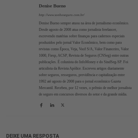
Denise Bueno
http://www.sonhoseguro.com.br/
Denise Bueno sempre atuou na área de jornalismo econômico.
Desde agosto de 2008 atua como jornalista freelancer,
escrevendo matérias sobre finanças para cadernos especiais
produzidos pelo jornal Valor Econômico, bem como para
revistas como Época, Veja, Você S/A, Valor Financeiro, Valor
1000, Fiesp, ACSP, Revista de Seguros (CNSeg) entre outras
publicações. É colunista do InfoMoney e do SindSeg-SP. Foi
articulista da Revista Apólice. Escreveu artigos diariamente
sobre seguros, resseguros, previdência e capitalização entre
1992 até agosto de 2008 para o jornal econômico Gazeta
Mercantil. Recebeu, por 12 vezes, o prêmio de melhor jornalista
de seguro em concursos diversos do setor e da grande mídia.
DEIXE UMA RESPOSTA