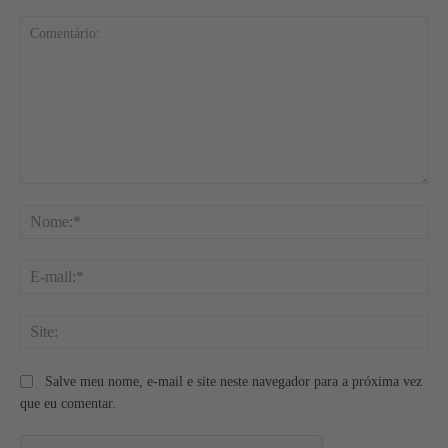
Comentário:
No
E-
mai
Site
Salve meu nome, e-mail e site neste navegador para a próxima vez
que eu comentar.