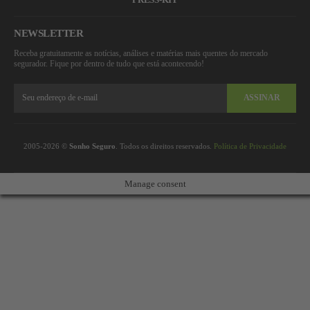
NEWSLETTER
Receba gratuitamente as notícias, análises e matérias mais quentes do mercado
segurador. Fique por dentro de tudo que está acontecendo!
ASSINAR
2005-2026 ©
Sonho Seguro
. Todos os direitos reservados.
Política de Privacidade
Manage consent