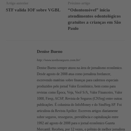
Artigo anterior
Próximo artigo
STF valida IOF sobre VGBL
“Odontomóvel” inicia
atendimentos odontológicos
gratuitos a crianças em São
Paulo
Denise Bueno
http://www.sonhoseguro.com.br/
Denise Bueno sempre atuou na área de jornalismo econômico.
Desde agosto de 2008 atua como jornalista freelancer,
escrevendo matérias sobre finanças para cadernos especiais
produzidos pelo jornal Valor Econômico, bem como para
revistas como Época, Veja, Você S/A, Valor Financeiro, Valor
1000, Fiesp, ACSP, Revista de Seguros (CNSeg) entre outras
publicações. É colunista do InfoMoney e do SindSeg-SP. Foi
articulista da Revista Apólice. Escreveu artigos diariamente
sobre seguros, resseguros, previdência e capitalização entre
1992 até agosto de 2008 para o jornal econômico Gazeta
Mercantil. Recebeu, por 12 vezes, o prêmio de melhor jornalista