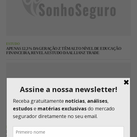
ESTUDO
APENAS 12,3% DA GERAÇÃO Z TÊM ALTO NÍVEL DE EDUCAÇÃO
FINANCEIRA, REVELA ESTUDO DA ALLIANZ TRADE
MUNICH RE
DESASTRES NATURAIS CAUSAM US$ 112 BI EM PERDAS NO
SEMESTRE; CALOR EXTREMO E RISCO DE SUPER EL NIÑO