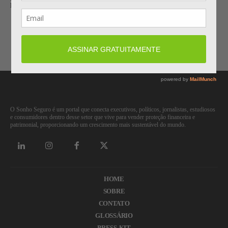
PREOCUPAM SEGURADORAS
Carregar mais
O Sonho Seguro é um portal que conecta executivos, políticos, jornalistas, estudiosos
e consumidores dentro desse setor que vive para vender proteção financeira e
patrimonial, proporcionando um crescimento mais sustentável do mundo.
HOME
SOBRE
CONTATO
GLOSSÁRIO
PRESS-KIT