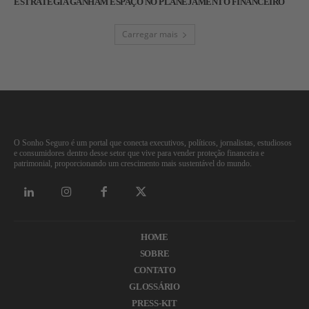
ESTRATÉGIA GANHAM ESPAÇO NO PLANEJAMENTO FINANCEIRO
Carregar mais
O Sonho Seguro é um portal que conecta executivos, políticos, jornalistas, estudiosos
e consumidores dentro desse setor que vive para vender proteção financeira e
patrimonial, proporcionando um crescimento mais sustentável do mundo.
HOME
SOBRE
CONTATO
GLOSSÁRIO
PRESS-KIT