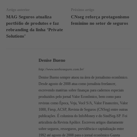
Artigo anterior
Próximo artigo
MAG Seguros atualiza
CNseg reforça protagonismo
portfólio de produtos e faz
feminino no setor de seguros
rebranding da linha ‘Private
Solutions’
Denise Bueno
http://www.sonhoseguro.com.br/
Denise Bueno sempre atuou na área de jornalismo econômico.
Desde agosto de 2008 atua como jornalista freelancer,
escrevendo matérias sobre finanças para cadernos especiais
produzidos pelo jornal Valor Econômico, bem como para
revistas como Época, Veja, Você S/A, Valor Financeiro, Valor
1000, Fiesp, ACSP, Revista de Seguros (CNSeg) entre outras
publicações. É colunista do InfoMoney e do SindSeg-SP. Foi
articulista da Revista Apólice. Escreveu artigos diariamente
sobre seguros, resseguros, previdência e capitalização entre
1992 até agosto de 2008 para o jornal econômico Gazeta