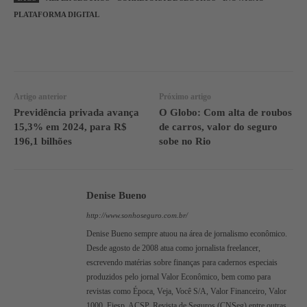
PLATAFORMA DIGITAL
WhatsApp
Linkedin
Facebook
Artigo anterior
Próximo artigo
Previdência privada avança
O Globo: Com alta de roubos
15,3% em 2024, para R$
de carros, valor do seguro
196,1 bilhões
sobe no Rio
Denise Bueno
http://www.sonhoseguro.com.br/
Denise Bueno sempre atuou na área de jornalismo econômico.
Desde agosto de 2008 atua como jornalista freelancer,
escrevendo matérias sobre finanças para cadernos especiais
produzidos pelo jornal Valor Econômico, bem como para
revistas como Época, Veja, Você S/A, Valor Financeiro, Valor
1000, Fiesp, ACSP, Revista de Seguros (CNSeg) entre outras