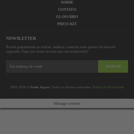
SOBRE
CONTATO
GLOSSÁRIO
PRESS-KIT
NEWSLETTER
Receba gratuitamente as notícias, análises e matérias mais quentes do mercado
segurador. Fique por dentro de tudo que está acontecendo!
ASSINAR
2005-2026 ©
Sonho Seguro
. Todos os direitos reservados.
Política de Privacidade
Manage consent