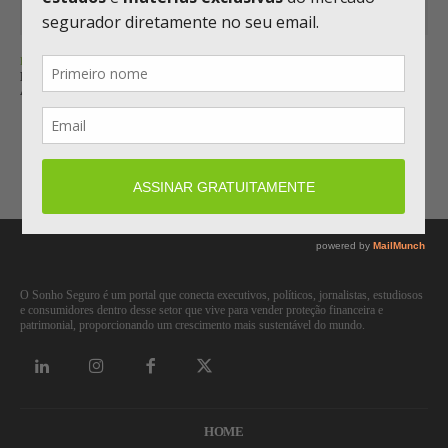
BALANÇO
BRADSAÚDE ATRIBUI CRESCIMENTO AO GANHO DE MERCADO E
APOSTA EM PMES PARA AMPLIAR CARTEIRA
Carregar mais
O Sonho Seguro é um portal que conecta executivos, políticos, jornalistas, estudiosos
e consumidores dentro desse setor que vive para vender proteção financeira e
patrimonial, proporcionando um crescimento mais sustentável do mundo.
HOME