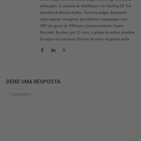
publicações. É colunista do InfoMoney e do SindSeg-SP. Foi
articulista da Revista Apólice. Escreveu artigos diariamente
sobre seguros, resseguros, previdência e capitalização entre
1992 até agosto de 2008 para o jornal econômico Gazeta
Mercantil. Recebeu, por 12 vezes, o prêmio de melhor jornalista
de seguro em concursos diversos do setor e da grande mídia.
DEIXE UMA RESPOSTA