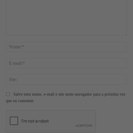
Comentário:
No
E-
mai
Site
Salve meu nome, e-mail e site neste navegador para a próxima vez
que eu comentar.