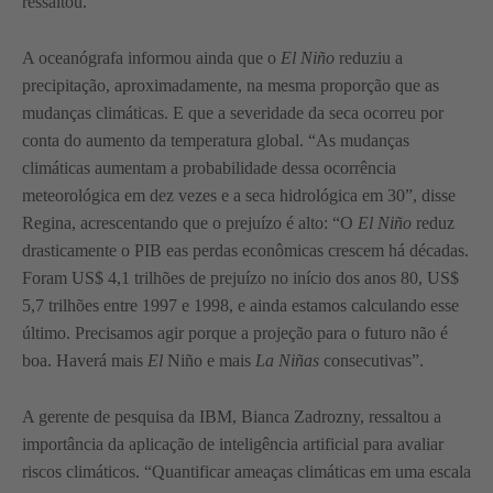
ressaltou.
A oceanógrafa informou ainda que o
El Niño
reduziu a
precipitação, aproximadamente, na mesma proporção que as
mudanças climáticas. E que a severidade da seca ocorreu por
conta do aumento da temperatura global. “As mudanças
climáticas aumentam a probabilidade dessa ocorrência
meteorológica em dez vezes e a seca hidrológica em 30”, disse
Regina, acrescentando que o prejuízo é alto: “O
El Niño
reduz
drasticamente o PIB eas perdas econômicas crescem há décadas.
Foram US$ 4,1 trilhões de prejuízo no início dos anos 80, US$
5,7 trilhões entre 1997 e 1998, e ainda estamos calculando esse
último. Precisamos agir porque a projeção para o futuro não é
boa. Haverá mais
El
Niño e mais
La Niñas
consecutivas”.
A gerente de pesquisa da IBM, Bianca Zadrozny, ressaltou a
importância da aplicação de inteligência artificial para avaliar
riscos climáticos. “Quantificar ameaças climáticas em uma escala