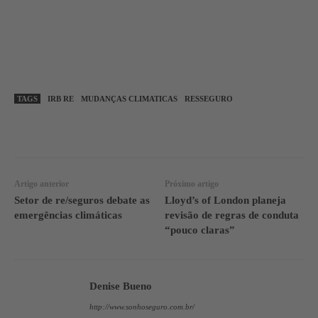
TAGS
IRB RE
MUDANÇAS CLIMATICAS
RESSEGURO
WhatsApp
Linkedin
Facebook
Artigo anterior
Próximo artigo
Setor de re/seguros debate as
Lloyd’s of London planeja
emergências climáticas
revisão de regras de conduta
“pouco claras”
Denise Bueno
http://www.sonhoseguro.com.br/