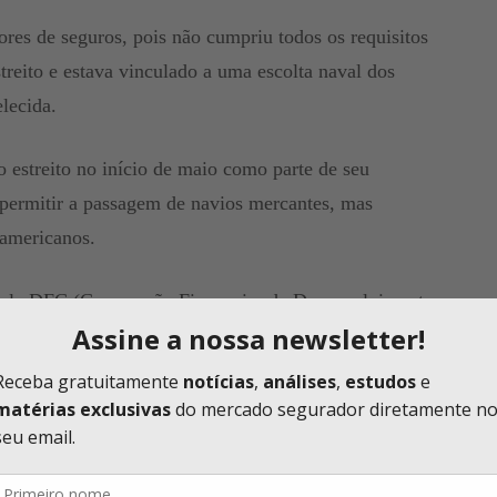
res de seguros, pois não cumpriu todos os requisitos
streito e estava vinculado a uma escolta naval dos
lecida.
estreito no início de maio como parte de seu
 permitir a passagem de navios mercantes, mas
 americanos.
pela DFC (Corporação Financeira de Desenvolvimento
stou nas redes sociais que havia ordenado à DFC
o de risco político e garantias para a segurança
pecialmente de energia, transitando pelo golfo