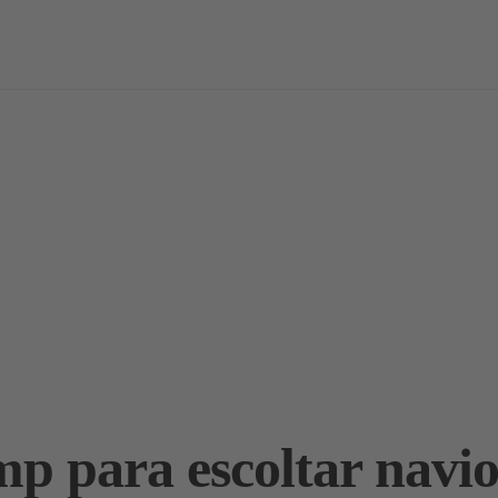
vas
Notícias / Análises
Estudos
Marcas
Podcast
mp para escoltar nav