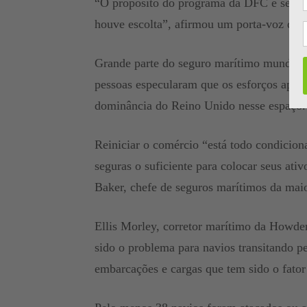
“O propósito do programa da DFC é segura
houve escolta”, afirmou um porta-voz da 
Grande parte do seguro marítimo mundial 
pessoas especularam que os esforços apoi
dominância do Reino Unido nesse espaço.
Reiniciar o comércio “está todo condicion
seguras o suficiente para colocar seus ati
Baker, chefe de seguros marítimos da mai
Ellis Morley, corretor marítimo da Howden
sido o problema para navios transitando pel
embarcações e cargas que tem sido o fator