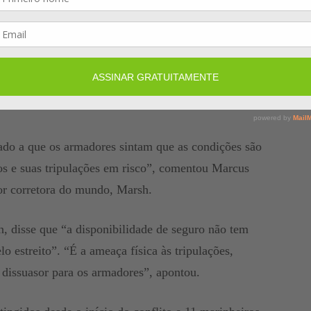
r navios enquanto transitam sob escolta naval, e não
Chubb.
é subscrito através do Lloyd’s de Londres, e algumas
ados pelo governo americano poderiam corroer a
ado a que os armadores sintam que as condições são
vos e suas tripulações em risco”, comentou Marcus
or corretora do mundo, Marsh.
, disse que “a disponibilidade de seguro não tem
o estreito”. “É a ameaça física às tripulações,
 dissuasor para os armadores”, apontou.