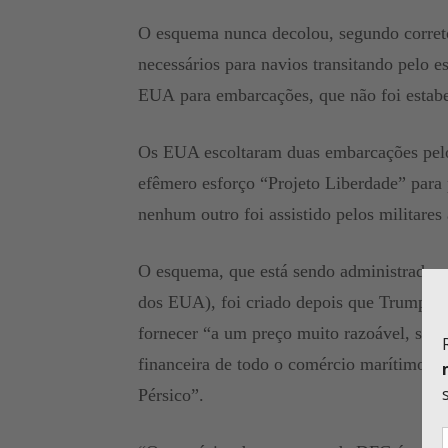
O esquema nunca decolou, segundo correto
necessários para navios transitando pelo e
EUA para embarcações, que não foi estabe
Os EUA escoltaram duas embarcações pelo 
efêmero esforço “Projeto Liberdade” para
nenhum outro foi assistido pelos militares
O esquema, que está sendo administrado 
dos EUA), foi criado depois que Trump po
fornecer “a um preço muito razoável, segur
financeira de todo o comércio marítimo, es
Pérsico”.