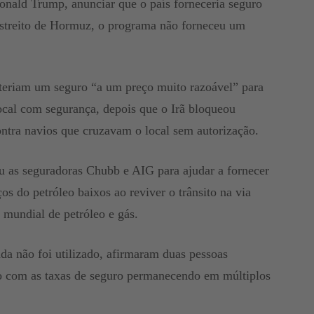
nald Trump, anunciar que o país forneceria seguro
 estreito de Hormuz, o programa não forneceu um
teriam um seguro “a um preço muito razoável” para
ocal com segurança, depois que o Irã bloqueou
ontra navios que cruzavam o local sem autorização.
u as seguradoras Chubb e AIG para ajudar a fornecer
s do petróleo baixos ao reviver o trânsito na via
mundial de petróleo e gás.
a não foi utilizado, afirmaram duas pessoas
o com as taxas de seguro permanecendo em múltiplos