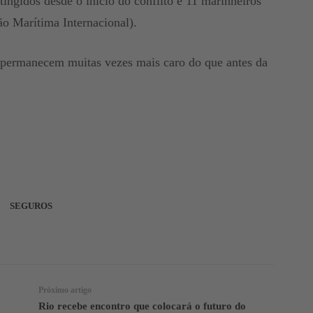
ingidos desde o início do conflito e 11 marinheiros
o Marítima Internacional).
 permanecem muitas vezes mais caro do que antes da
SEGUROS
Facebook
Twitter
Telegram
Próximo artigo
Rio recebe encontro que colocará o futuro do