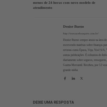
menos de 24 horas com novo modelo de
atendimento
Denise Bueno
http://www.sonhoseguro.com.br/
Denise Bueno sempre atuou na área de 
escrevendo matérias sobre finanças pa
revistas como Época, Veja, Você S/A, 
outras publicações. É colunista do Inf
diariamente sobre seguros, resseguros,
Gazeta Mercantil. Recebeu, por 12 veze
grande mídia.
DEIXE UMA RESPOSTA