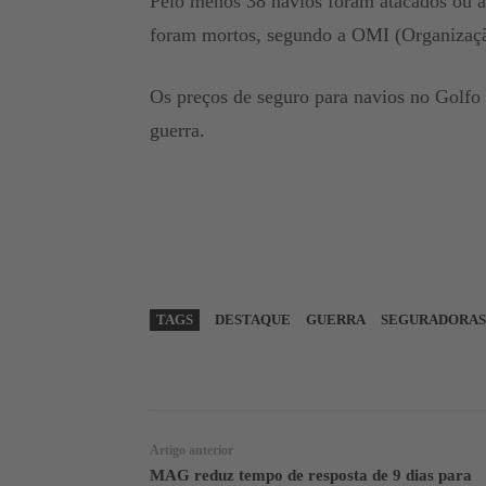
Pelo menos 38 navios foram atacados ou at
foram mortos, segundo a OMI (Organizaçã
Os preços de seguro para navios no Golfo
guerra.
TAGS
DESTAQUE
GUERRA
SEGURADORAS
WhatsApp
Linkedin
Artigo anterior
MAG reduz tempo de resposta de 9 dias para