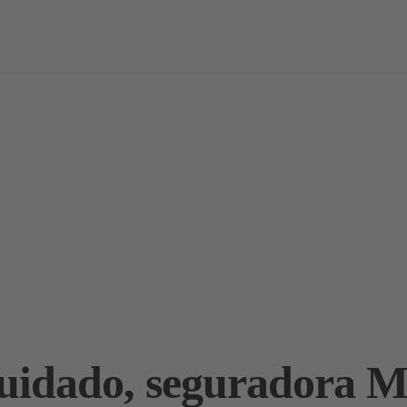
vas
Notícias / Análises
Estudos
Marcas
Podcast
idado, seguradora Me