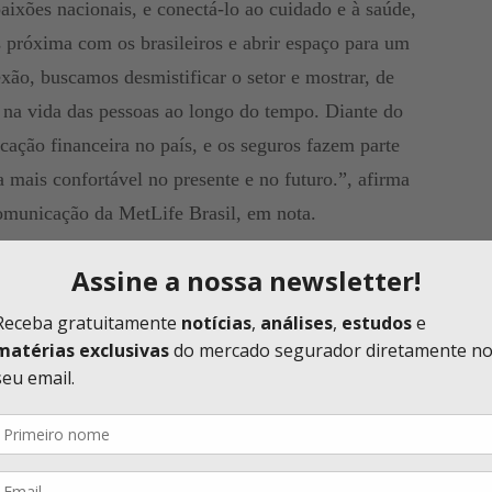
aixões nacionais, e conectá-lo ao cuidado e à saúde,
 próxima com os brasileiros e abrir espaço para um
exão, buscamos desmistificar o setor e mostrar, de
r na vida das pessoas ao longo do tempo. Diante do
cação financeira no país, e os seguros fazem parte
 mais confortável no presente e no futuro.”, afirma
omunicação da MetLife Brasil, em nota.
or meio de um ecossistema integrado de mídia e
omo Instagram, Facebook, LinkedIn e Eletromídia. O
xibido no C6 Fest, em maio.
m fortalecendo seu propósito de impacto social por
mo ferramenta de transformação e inclusão. Entre elas
romove a revitalização de quadras esportivas em