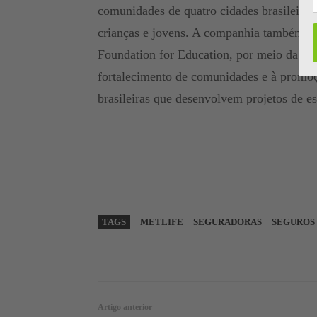
comunidades de quatro cidades brasileiras
crianças e jovens. A companhia também at
Foundation for Education, por meio da Me
fortalecimento de comunidades e à promo
brasileiras que desenvolvem projetos de e
TAGS
METLIFE
SEGURADORAS
SEGUROS
WhatsApp
Linkedin
Artigo anterior