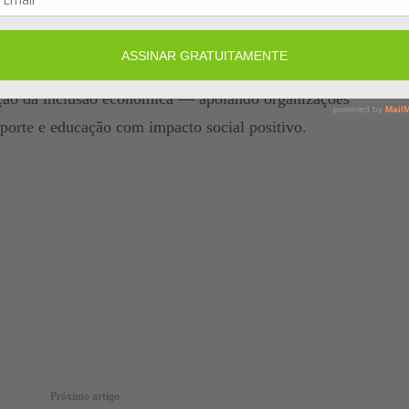
, criando espaços mais seguros e acolhedores para
ua em parceria com a Global Citizen e a FIFA
tLife Foundation organização dedicada ao
ção da inclusão econômica — apoiando organizações
sporte e educação com impacto social positivo.
Facebook
Twitter
Telegram
Próximo artigo