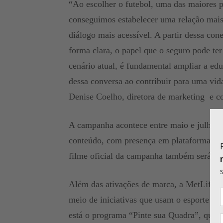
“Ao escolher o futebol, uma das maiores p
conseguimos estabelecer uma relação mais
diálogo mais acessível. A partir dessa con
forma clara, o papel que o seguro pode te
cenário atual, é fundamental ampliar a edu
dessa conversa ao contribuir para uma vida
Denise Coelho, diretora de marketing e c
A campanha acontece entre maio e julho p
conteúdo, com presença em plataformas c
filme oficial da campanha também será e
Além das ativações de marca, a MetLife ve
meio de iniciativas que usam o esporte co
está o programa “Pinte sua Quadra”, que p