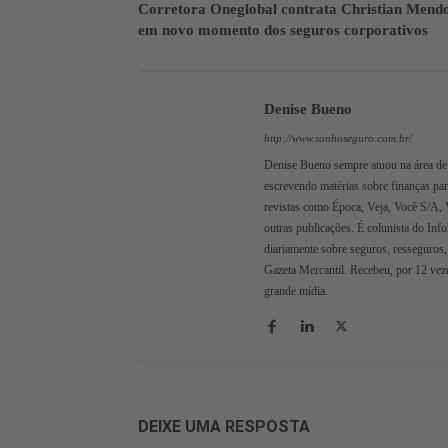
Corretora Oneglobal contrata Christian Mend
em novo momento dos seguros corporativos
Denise Bueno
http://www.sonhoseguro.com.br/
Denise Bueno sempre atuou na área de 
escrevendo matérias sobre finanças pa
revistas como Época, Veja, Você S/A, 
outras publicações. É colunista do Inf
diariamente sobre seguros, resseguros,
Gazeta Mercantil. Recebeu, por 12 veze
grande mídia.
DEIXE UMA RESPOSTA