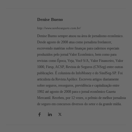
Denise Bueno
http://www.sonhoseguro.com.br/
Denise Bueno sempre atuou na área de jornalismo econômico.
Desde agosto de 2008 atua como jornalista freelancer,
escrevendo matérias sobre finanças para cadernos especiais
produzidos pelo jornal Valor Econômico, bem como para
revistas como Época, Veja, Você S/A, Valor Financeiro, Valor
1000, Fiesp, ACSP, Revista de Seguros (CNSeg) entre outras
publicações. É colunista do InfoMoney e do SindSeg-SP. Foi
articulista da Revista Apólice. Escreveu artigos diariamente
sobre seguros, resseguros, previdência e capitalização entre
1992 até agosto de 2008 para o jornal econômico Gazeta
Mercantil. Recebeu, por 12 vezes, o prêmio de melhor jornalista
de seguro em concursos diversos do setor e da grande mídia.