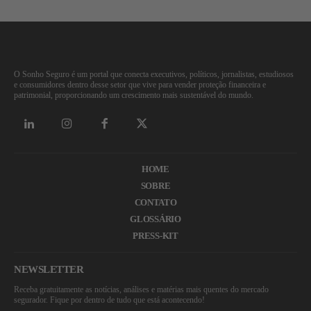
O Sonho Seguro é um portal que conecta executivos, políticos, jornalistas, estudiosos
e consumidores dentro desse setor que vive para vender proteção financeira e
patrimonial, proporcionando um crescimento mais sustentável do mundo.
HOME
SOBRE
CONTATO
GLOSSÁRIO
PRESS-KIT
NEWSLETTER
Receba gratuitamente as notícias, análises e matérias mais quentes do mercado
segurador. Fique por dentro de tudo que está acontecendo!