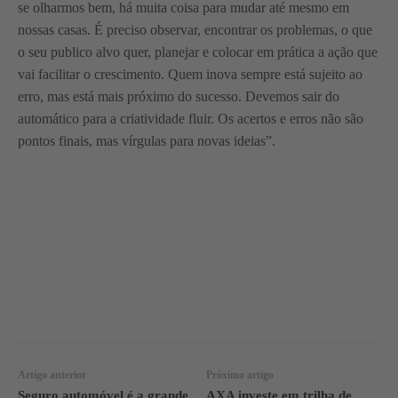
se olharmos bem, há muita coisa para mudar até mesmo em
nossas casas. É preciso observar, encontrar os problemas, o que
o seu publico alvo quer, planejar e colocar em prática a ação que
vai facilitar o crescimento. Quem inova sempre está sujeito ao
erro, mas está mais próximo do sucesso. Devemos sair do
automático para a criatividade fluir. Os acertos e erros não são
pontos finais, mas vírgulas para novas ideias”.
WhatsApp
Linkedin
Facebook
Artigo anterior
Próximo artigo
Seguro automóvel é a grande
AXA investe em trilha de