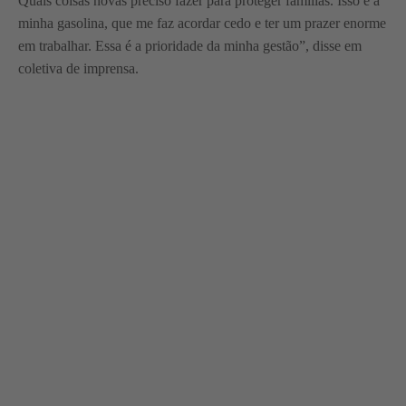
Quais coisas novas preciso fazer para proteger famílias. Isso é a
minha gasolina, que me faz acordar cedo e ter um prazer enorme
em trabalhar. Essa é a prioridade da minha gestão”, disse em
coletiva de imprensa.