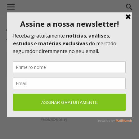
TAG: LONDON CLIMATE ACTION
WEEK
Missão da CNseg em Londres reforça
protagonismo do seguro na agenda
climática e aproxima...
26/06/2026 12:04
Seguro ganha protagonismo no
mercado global de carbono enquanto
STF redefine papel do setor...
23/06/2026 06:19