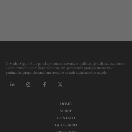
O Sonho Seguro é um portal que conecta executivos, políticos, jornalistas, estudiosos
e consumidores dentro desse setor que vive para vender proteção financeira e
patrimonial, proporcionando um crescimento mais sustentável do mundo.
HOME
SOBRE
CONTATO
GLOSSÁRIO