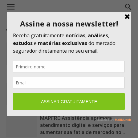
TAG: FIXO
4ª edição do Autismo Tech supera
expectativas de público e inscrições
ainda estão abertas
30/08/2022 10:13
Artigo: Humanização no atendimento:
realidade na MAG Seguros
17/08/2022 16:14
MAPFRE Assistência aprimora
atendimento digital e serviços para
aumentar sua fatia de mercado no...