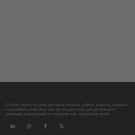
O Sonho Seguro é um portal que conecta executivos, políticos, jornalistas, estudiosos
e consumidores dentro desse setor que vive para vender proteção financeira e
patrimonial, proporcionando um crescimento mais sustentável do mundo.