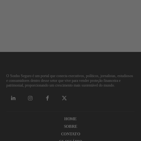
O Sonho Seguro é um portal que conecta executivos, políticos, jornalistas, estudiosos
e consumidores dentro desse setor que vive para vender proteção financeira e
patrimonial, proporcionando um crescimento mais sustentável do mundo.
HOME
SOBRE
CONTATO