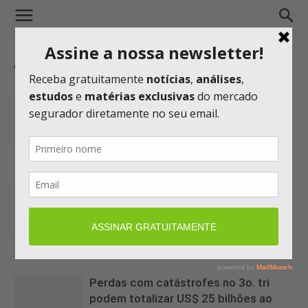
TAG: CATÁSTROFES
Helene e Milton devem somar
indenizações entre US$ 35 bi e US$
55 bi,...
14/10/2024 16:03
Furacão Helene pode gerar perdas
para setor de seguros entre US$ 10,5
bi e...
09/10/2024 05:36
Perdas com catástrofes no 3o. tri
podem totalizar US$ 25 bilhões ao