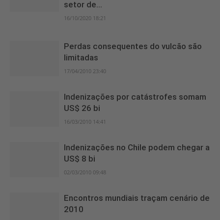
setor de...
16/10/2020 18:21
Perdas consequentes do vulcão são
limitadas
17/04/2010 23:40
Indenizações por catástrofes somam
US$ 26 bi
16/03/2010 14:41
Indenizações no Chile podem chegar a
US$ 8 bi
02/03/2010 09:48
Encontros mundiais traçam cenário de
2010