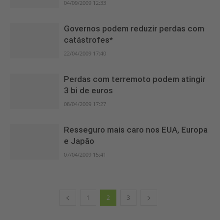
04/09/2009 12:33
Governos podem reduzir perdas com
catástrofes*
22/04/2009 17:40
Perdas com terremoto podem atingir
3 bi de euros
08/04/2009 17:27
Resseguro mais caro nos EUA, Europa
e Japão
07/04/2009 15:41
1
2
3