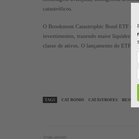
catastróficos.
O Brookmont Catastrophic Bond ETF será
investimentos, trazendo maior liquidez e a
classe de ativos. O lançamento do ETF está
TAGS
CAT BONDS
CATÁSTROFES
RESSEG
WhatsApp
Linkedin
Artigo anterior