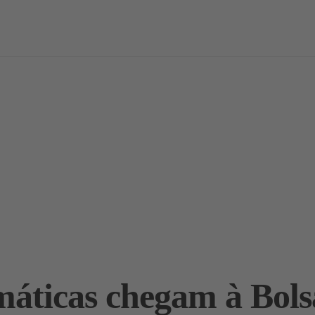
vas
Notícias / Análises
Estudos
Marcas
Podcast
imáticas chegam à Bol