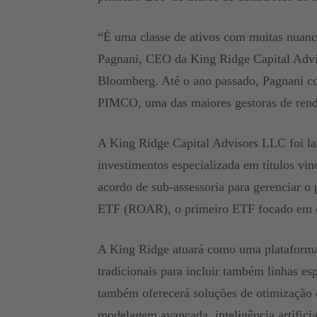
“É uma classe de ativos com muitas nuance
Pagnani, CEO da King Ridge Capital Adviso
Bloomberg. Até o ano passado, Pagnani co
PIMCO, uma das maiores gestoras de rend
A King Ridge Capital Advisors LLC foi l
investimentos especializada em títulos vi
acordo de sub-assessoria para gerenciar 
ETF (ROAR), o primeiro ETF focado em ca
A King Ridge atuará como uma plataforma m
tradicionais para incluir também linhas es
também oferecerá soluções de otimização d
modelagem avançada, inteligência artificia