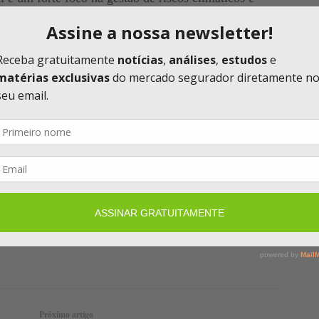
 um marco para o mercado de seguros e
cessibilidade para investidores interessados nessa
 previsto para o primeiro trimestre de 2025.
URADORAS
SEGURADORAS
SEGUROS
Facebook
Twitter
Telegram
Próximo artigo