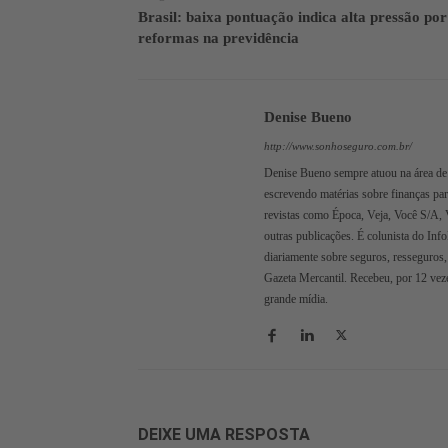
Brasil: baixa pontuação indica alta pressão por
reformas na previdência
Denise Bueno
http://www.sonhoseguro.com.br/
Denise Bueno sempre atuou na área de 
escrevendo matérias sobre finanças pa
revistas como Época, Veja, Você S/A, 
outras publicações. É colunista do Inf
diariamente sobre seguros, resseguros,
Gazeta Mercantil. Recebeu, por 12 veze
grande mídia.
DEIXE UMA RESPOSTA