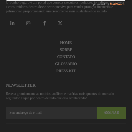
O Sonho Seguro é um portal que conecta executivos, políticos, jornalistas, estudiosos
e consumidores dentro desse setor que vive para vender proteção financeira e
patrimonial, proporcionando um crescimento mais sustentável do mundo.
HOME
SOBRE
CONTATO
GLOSSÁRIO
PRESS-KIT
NEWSLETTER
Receba gratuitamente as notícias, análises e matérias mais quentes do mercado
segurador. Fique por dentro de tudo que está acontecendo!
ASSINAR