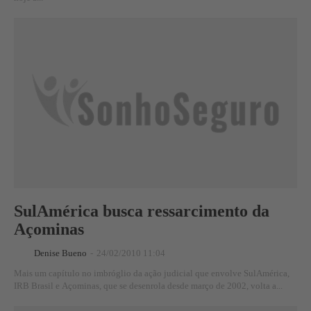
SulAmérica busca ressarcimento da
Açominas
Denise Bueno
-
24/02/2010 11:04
Mais um capítulo no imbróglio da ação judicial que envolve SulAmérica,
IRB Brasil e Açominas, que se desenrola desde março de 2002, volta a...