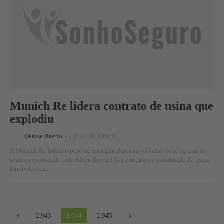
Munich Re lidera contrato de usina que
explodiu
Denise Bueno
-
19/02/2010 09:11
A Munich Re lidera o pool de resseguradoras envolvidas no programa de
seguros contratado pela Kleen Energy Systems, para a construção da usina
termoelétrica...
2.943
2.944
2.945