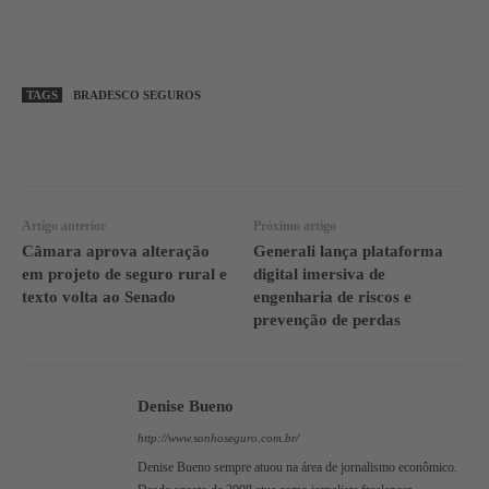
TAGS
BRADESCO SEGUROS
WhatsApp
Linkedin
Facebook
Artigo anterior
Próximo artigo
Câmara aprova alteração
Generali lança plataforma
em projeto de seguro rural e
digital imersiva de
texto volta ao Senado
engenharia de riscos e
prevenção de perdas
Denise Bueno
http://www.sonhoseguro.com.br/
Denise Bueno sempre atuou na área de jornalismo econômico.