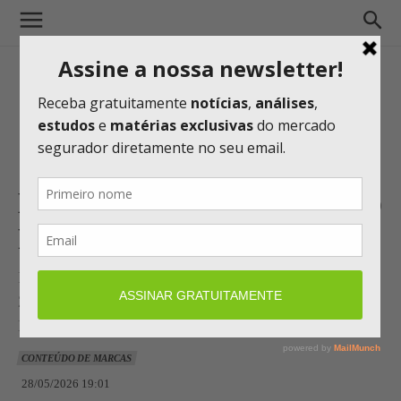
Bradesco Saúde lança o plano
Regional Noroeste Paulista
Produto mira pequenas e médias empresas em cerca de
20 cidades, oferecendo rede local e Seguro Viagem
Bradesco, além de outras vantagens
CONTEÚDO DE MARCAS
28/05/2026 19:01