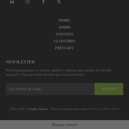
HOME
SOBRE
CONTATO
GLOSSÁRIO
PRESS-KIT
NEWSLETTER
Receba gratuitamente as notícias, análises e matérias mais quentes do mercado
segurador. Fique por dentro de tudo que está acontecendo!
ASSINAR
2005-2026 ©
Sonho Seguro
. Todos os direitos reservados.
Política de Privacidade
Manage consent