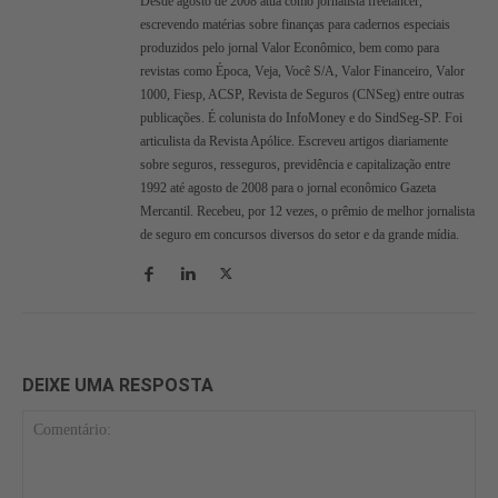
Desde agosto de 2008 atua como jornalista freelancer,
escrevendo matérias sobre finanças para cadernos especiais
produzidos pelo jornal Valor Econômico, bem como para
revistas como Época, Veja, Você S/A, Valor Financeiro, Valor
1000, Fiesp, ACSP, Revista de Seguros (CNSeg) entre outras
publicações. É colunista do InfoMoney e do SindSeg-SP. Foi
articulista da Revista Apólice. Escreveu artigos diariamente
sobre seguros, resseguros, previdência e capitalização entre
1992 até agosto de 2008 para o jornal econômico Gazeta
Mercantil. Recebeu, por 12 vezes, o prêmio de melhor jornalista
de seguro em concursos diversos do setor e da grande mídia.
DEIXE UMA RESPOSTA