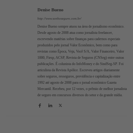
Denise Bueno
http://www.sonhoseguro.com.br/
Denise Bueno sempre atuou na área de jornalismo econômico.
Desde agosto de 2008 atua como jornalista freelancer,
escrevendo matérias sobre finanças para cadernos especiais
produzidos pelo jornal Valor Econômico, bem como para
revistas como Época, Veja, Você S/A, Valor Financeiro, Valor
1000, Fiesp, ACSP, Revista de Seguros (CNSeg) entre outras
publicações. É colunista do InfoMoney e do SindSeg-SP. Foi
articulista da Revista Apólice. Escreveu artigos diariamente
sobre seguros, resseguros, previdência e capitalização entre
1992 até agosto de 2008 para o jornal econômico Gazeta
Mercantil. Recebeu, por 12 vezes, o prêmio de melhor jornalista
de seguro em concursos diversos do setor e da grande mídia.