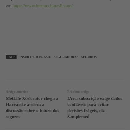
em
https://www.insurtechbrasil.com/
TAGS
INSURTECH BRASIL
SEGURADORAS
SEGUROS
WhatsApp
Linkedin
Facebook
Artigo anterior
Próximo artigo
MetLife Xcelerator chega a
IA na subscrição exige dados
Harvard e acelera a
confiáveis para evitar
discussão sobre o futuro dos
decisões frágeis, diz
seguros
Samplemed