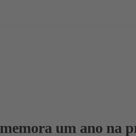
vas
Notícias / Análises
Estudos
Marcas
Podcast
omemora um ano na pr