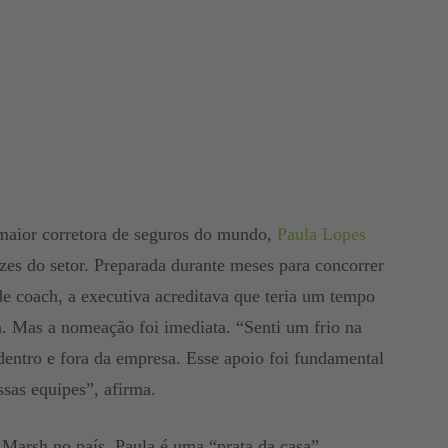
aior corretora de seguros do mundo,
Paula Lopes
es do setor. Preparada durante meses para concorrer
 coach, a executiva acreditava que teria um tempo
ia. Mas a nomeação foi imediata. “Senti um frio na
 dentro e fora da empresa. Esse apoio foi fundamental
ssas equipes”, afirma.
 Marsh no país, Paula é uma “prata da casa”.