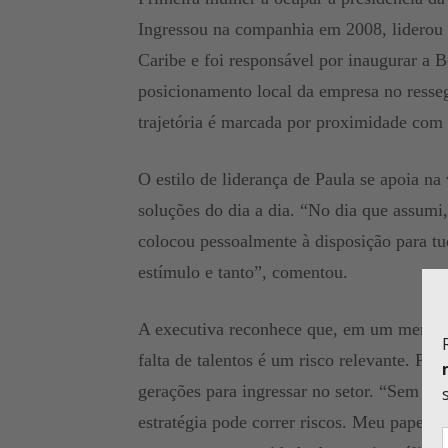
Ingressou na companhia em 2008, liderou 
Caribe e foi responsável por inaugurar a 
posicionamento local da empresa no resse
trajetória é marcada por proximidade com 
O estilo de liderança de Paula se apoia n
soluções do dia a dia. “No dia que assumi
colocou pessoalmente à disposição para tu
estímulo e tanto”, comentou.
A executiva reconhece que, em um mercado 
falta de talentos é um risco relevante. Por
gerações para ingressar no setor. “Sem ac
estratégia pode correr riscos. Meu papel 