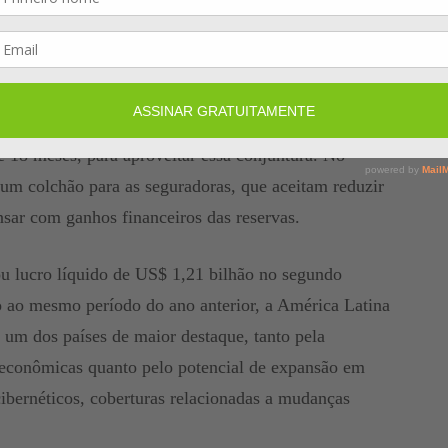
e inovadora”, destaca.
tiva, é de forte competição. O mercado de resseguro
excesso de capital e consequente redução dos preços,
, especialmente das grandes empresas. Muitos clientes
é 18 meses, para aproveitar essa conjuntura. No
um colchão para as seguradoras, que aceitam reduzir
ar com ganhos financeiros das reservas.
ou lucro líquido de US$ 1,21 bilhão no segundo
o ao mesmo período do ano anterior, a América Latina
 um dos países de maior destaque, tanto pela
 e econômicas quanto pelo potencial de expansão em
cibernéticos, coberturas relacionadas a mudanças