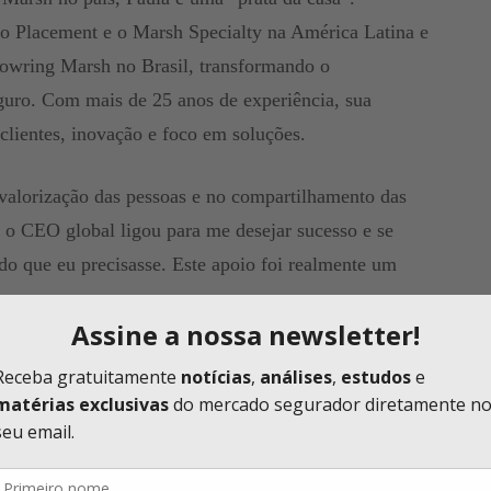
o Placement e o Marsh Specialty na América Latina e
Bowring Marsh no Brasil, transformando o
guro. Com mais de 25 anos de experiência, sua
clientes, inovação e foco em soluções.
a valorização das pessoas e no compartilhamento das
, o CEO global ligou para me desejar sucesso e se
do que eu precisasse. Este apoio foi realmente um
que cresce a taxas de dois dígitos há décadas, a
 isso, aposta no acolhimento e na inspiração de novas
olhimento e valorização das pessoas, qualquer
é garantir que todos tenham espaço e que vejam no