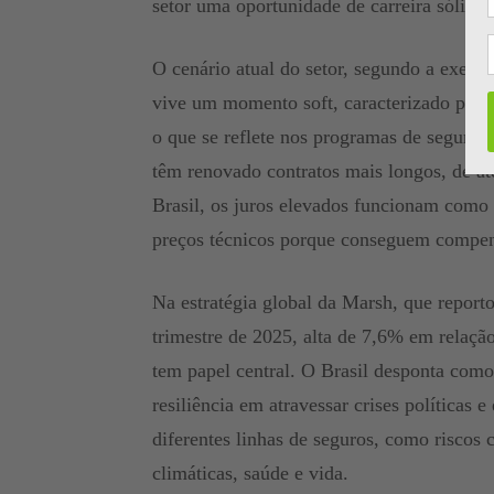
setor uma oportunidade de carreira sólida 
O cenário atual do setor, segundo a execu
vive um momento soft, caracterizado pelo 
o que se reflete nos programas de seguros
têm renovado contratos mais longos, de at
Brasil, os juros elevados funcionam como 
preços técnicos porque conseguem compens
Na estratégia global da Marsh, que report
trimestre de 2025, alta de 7,6% em relaçã
tem papel central. O Brasil desponta como
resiliência em atravessar crises políticas
diferentes linhas de seguros, como riscos 
climáticas, saúde e vida.