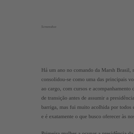
Screenshot
Há um ano no comando da Marsh Brasil, m
consolidou-se como uma das principais voz
ao cargo, com cursos e acompanhamento de
de transição antes de assumir a presidênc
barriga, mas fui muito acolhida por todos
e é exatamente o que busco oferecer às no
Primeira mulher a ocupar a presidência da