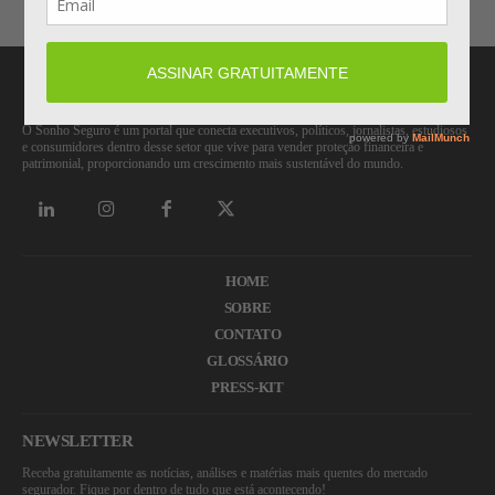
O Sonho Seguro é um portal que conecta executivos, políticos, jornalistas, estudiosos
e consumidores dentro desse setor que vive para vender proteção financeira e
patrimonial, proporcionando um crescimento mais sustentável do mundo.
HOME
SOBRE
CONTATO
GLOSSÁRIO
PRESS-KIT
NEWSLETTER
Receba gratuitamente as notícias, análises e matérias mais quentes do mercado
segurador. Fique por dentro de tudo que está acontecendo!