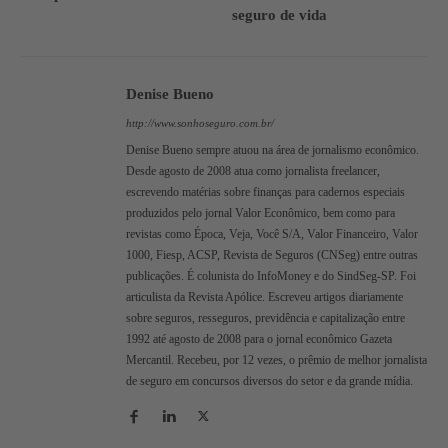
seguro de vida
Denise Bueno
http://www.sonhoseguro.com.br/
Denise Bueno sempre atuou na área de jornalismo econômico.
Desde agosto de 2008 atua como jornalista freelancer,
escrevendo matérias sobre finanças para cadernos especiais
produzidos pelo jornal Valor Econômico, bem como para
revistas como Época, Veja, Você S/A, Valor Financeiro, Valor
1000, Fiesp, ACSP, Revista de Seguros (CNSeg) entre outras
publicações. É colunista do InfoMoney e do SindSeg-SP. Foi
articulista da Revista Apólice. Escreveu artigos diariamente
sobre seguros, resseguros, previdência e capitalização entre
1992 até agosto de 2008 para o jornal econômico Gazeta
Mercantil. Recebeu, por 12 vezes, o prêmio de melhor jornalista
de seguro em concursos diversos do setor e da grande mídia.