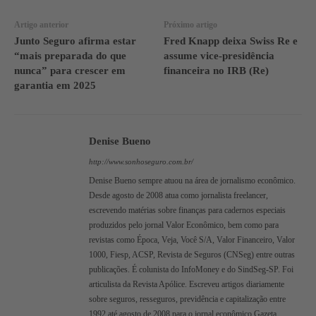
Artigo anterior
Próximo artigo
Junto Seguro afirma estar
Fred Knapp deixa Swiss Re e
“mais preparada do que
assume vice-presidência
nunca” para crescer em
financeira no IRB (Re)
garantia em 2025
Denise Bueno
http://www.sonhoseguro.com.br/
Denise Bueno sempre atuou na área de jornalismo econômico.
Desde agosto de 2008 atua como jornalista freelancer,
escrevendo matérias sobre finanças para cadernos especiais
produzidos pelo jornal Valor Econômico, bem como para
revistas como Época, Veja, Você S/A, Valor Financeiro, Valor
1000, Fiesp, ACSP, Revista de Seguros (CNSeg) entre outras
publicações. É colunista do InfoMoney e do SindSeg-SP. Foi
articulista da Revista Apólice. Escreveu artigos diariamente
sobre seguros, resseguros, previdência e capitalização entre
1992 até agosto de 2008 para o jornal econômico Gazeta