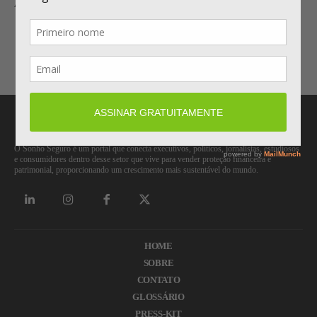
APOSTA EM PMES PARA AMPLIAR CARTEIRA
Carregar mais
O Sonho Seguro é um portal que conecta executivos, políticos, jornalistas, estudiosos
e consumidores dentro desse setor que vive para vender proteção financeira e
patrimonial, proporcionando um crescimento mais sustentável do mundo.
HOME
SOBRE
CONTATO
GLOSSÁRIO
PRESS-KIT