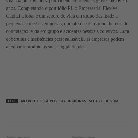
vitalícia por invalidez permanente ou doenças graves até os 75
anos. Completando o portifólio PJ, o Empresarial Flexível
Capital Global é um seguro de vida em grupo destinado a
pequenas e médias empresas, que oferece duas modalidades de
contratação: vida em grupo e acidentes pessoais coletivos. Com
coberturas e assistências personalizáveis, as empresas podem
adequar o produto às suas singularidades.
TAGS
BRADESCO SEGUROS
SEGURADORAS
SEGURO DE VIDA
WhatsApp
Linkedin
Facebook
Artigo anterior
Próximo artigo