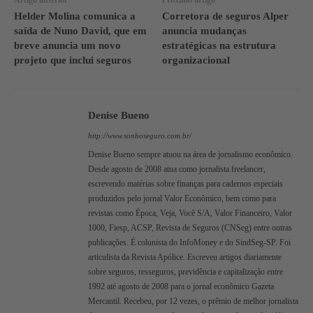
Helder Molina comunica a
Corretora de seguros Alper
saída de Nuno David, que em
anuncia mudanças
breve anuncia um novo
estratégicas na estrutura
projeto que inclui seguros
organizacional
Denise Bueno
http://www.sonhoseguro.com.br/
Denise Bueno sempre atuou na área de jornalismo econômico.
Desde agosto de 2008 atua como jornalista freelancer,
escrevendo matérias sobre finanças para cadernos especiais
produzidos pelo jornal Valor Econômico, bem como para
revistas como Época, Veja, Você S/A, Valor Financeiro, Valor
1000, Fiesp, ACSP, Revista de Seguros (CNSeg) entre outras
publicações. É colunista do InfoMoney e do SindSeg-SP. Foi
articulista da Revista Apólice. Escreveu artigos diariamente
sobre seguros, resseguros, previdência e capitalização entre
1992 até agosto de 2008 para o jornal econômico Gazeta
Mercantil. Recebeu, por 12 vezes, o prêmio de melhor jornalista