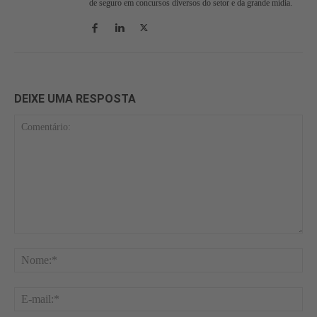
de seguro em concursos diversos do setor e da grande mídia.
DEIXE UMA RESPOSTA
Comentário:
No
E-
mai