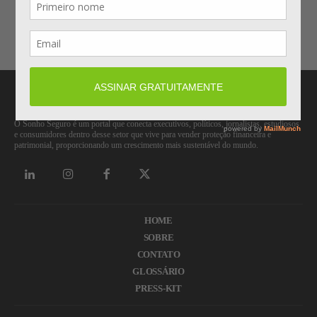
Carregar mais
O Sonho Seguro é um portal que conecta executivos, políticos, jornalistas, estudiosos
e consumidores dentro desse setor que vive para vender proteção financeira e
patrimonial, proporcionando um crescimento mais sustentável do mundo.
HOME
SOBRE
CONTATO
GLOSSÁRIO
PRESS-KIT