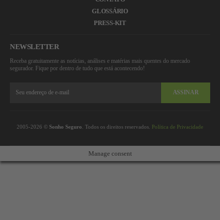
GLOSSÁRIO
PRESS-KIT
NEWSLETTER
Receba gratuitamente as notícias, análises e matérias mais quentes do mercado
segurador. Fique por dentro de tudo que está acontecendo!
ASSINAR
2005-2026 ©
Sonho Seguro
. Todos os direitos reservados.
Política de Privacidade
Manage consent