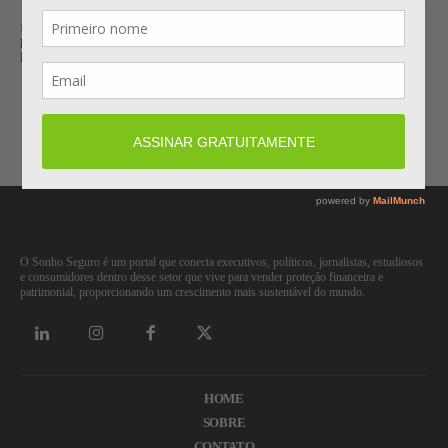
RATING
FITCH REAFIRMA RATING ‘AA-’ DO GRUPO GENERALI, COM
PERSPECTIVA ESTÁVEL
Carregar mais
O Sonho Seguro é um portal que conecta executivos, políticos, jornalistas, estudiosos
e consumidores dentro desse setor que vive para vender proteção financeira e
patrimonial, proporcionando um crescimento mais sustentável do mundo.
HOME
SOBRE
CONTATO