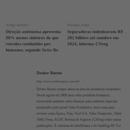
WhatsApp
Linkedin
Facebook
Artigo anterior
Próximo artigo
Direção autônoma apresenta
Seguradoras indenizaram R$
90% menos sinistros do que
202 bilhões até outubro em
veículos conduzidos por
2024, informa CNseg
humanos, segundo Swiss Re
Denise Bueno
http://www.sonhoseguro.com.br/
Denise Bueno sempre atuou na área de jornalismo econômico.
Desde agosto de 2008 atua como jornalista freelancer,
escrevendo matérias sobre finanças para cadernos especiais
produzidos pelo jornal Valor Econômico, bem como para
revistas como Época, Veja, Você S/A, Valor Financeiro, Valor
1000, Fiesp, ACSP, Revista de Seguros (CNSeg) entre outras
publicações. É colunista do InfoMoney e do SindSeg-SP. Foi