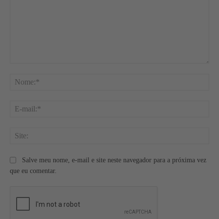
Comentário:
No
E-
mai
Site
Salve meu nome, e-mail e site neste navegador para a próxima vez
que eu comentar.