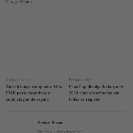
Sérgio Miotto.
WhatsApp
Linkedin
Facebook
Artigo anterior
Próximo artigo
Zurich lança campanha Vida
FenaCap divulga balanço de
PME para incentivar a
2023 com crescimento em
contratação do seguro
todas as regiões
Denise Bueno
http://www.sonhoseguro.com.br/