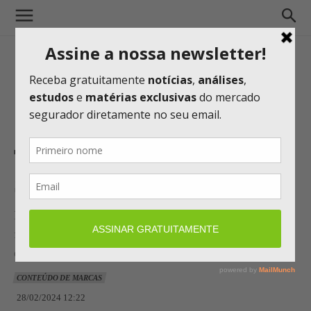
Tokio Marine lança
SuperApp para os Corretores
Novo aplicativo reforça estratégia da Seguradora de
facilitar o trabalho dos Parceiros de Negócios por meio
da tecnologia
CONTEÚDO DE MARCAS
28/02/2024 12:22