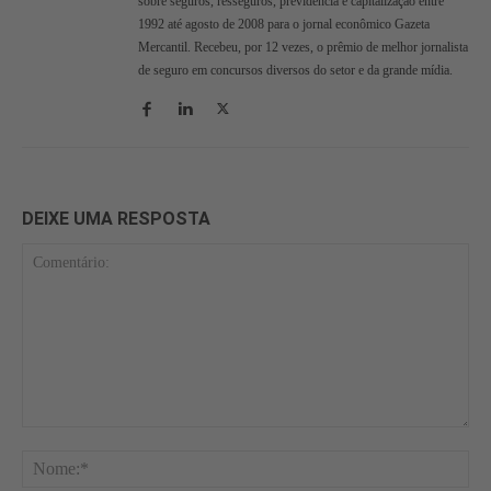
sobre seguros, resseguros, previdência e capitalização entre
1992 até agosto de 2008 para o jornal econômico Gazeta
Mercantil. Recebeu, por 12 vezes, o prêmio de melhor jornalista
de seguro em concursos diversos do setor e da grande mídia.
DEIXE UMA RESPOSTA
Comentário:
No