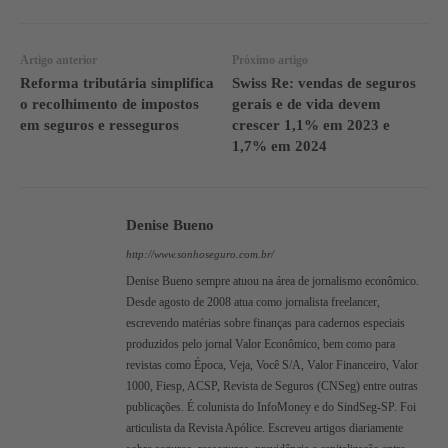
Artigo anterior
Próximo artigo
Reforma tributária simplifica
Swiss Re: vendas de seguros
o recolhimento de impostos
gerais e de vida devem
em seguros e resseguros
crescer 1,1% em 2023 e
1,7% em 2024
Denise Bueno
http://www.sonhoseguro.com.br/
Denise Bueno sempre atuou na área de jornalismo econômico.
Desde agosto de 2008 atua como jornalista freelancer,
escrevendo matérias sobre finanças para cadernos especiais
produzidos pelo jornal Valor Econômico, bem como para
revistas como Época, Veja, Você S/A, Valor Financeiro, Valor
1000, Fiesp, ACSP, Revista de Seguros (CNSeg) entre outras
publicações. É colunista do InfoMoney e do SindSeg-SP. Foi
articulista da Revista Apólice. Escreveu artigos diariamente