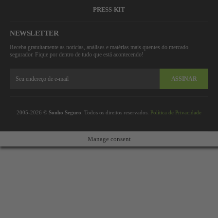
PRESS-KIT
NEWSLETTER
Receba gratuitamente as notícias, análises e matérias mais quentes do mercado
segurador. Fique por dentro de tudo que está acontecendo!
ASSINAR
2005-2026 ©
Sonho Seguro
. Todos os direitos reservados.
Política de Privacidade
Manage consent