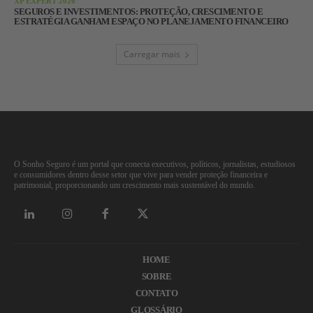
XP EXPERT 2026
SEGUROS E INVESTIMENTOS: PROTEÇÃO, CRESCIMENTO E
ESTRATÉGIA GANHAM ESPAÇO NO PLANEJAMENTO FINANCEIRO
Carregar mais
O Sonho Seguro é um portal que conecta executivos, políticos, jornalistas, estudiosos
e consumidores dentro desse setor que vive para vender proteção financeira e
patrimonial, proporcionando um crescimento mais sustentável do mundo.
HOME
SOBRE
CONTATO
GLOSSÁRIO