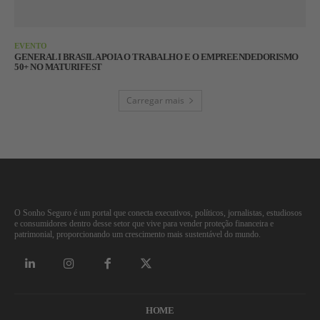
EVENTO
GENERALI BRASIL APOIA O TRABALHO E O EMPREENDEDORISMO
50+ NO MATURIFEST
Carregar mais
O Sonho Seguro é um portal que conecta executivos, políticos, jornalistas, estudiosos
e consumidores dentro desse setor que vive para vender proteção financeira e
patrimonial, proporcionando um crescimento mais sustentável do mundo.
HOME