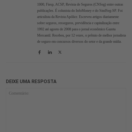
1000, Fiesp, ACSP, Revista de Seguros (CNSeg) entre outras
publicações. É colunista do InfoMoney e do SindSeg-SP. Foi
articulista da Revista Apólice. Escreveu artigos diariamente
sobre seguros, resseguros, previdência e capitalização entre
1992 até agosto de 2008 para o jornal econômico Gazeta
Mercantil. Recebeu, por 12 vezes, o prêmio de melhor jornalista
de seguro em concursos diversos do setor e da grande mídia.
DEIXE UMA RESPOSTA