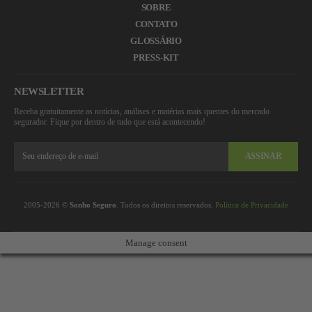
SOBRE
CONTATO
GLOSSÁRIO
PRESS-KIT
NEWSLETTER
Receba gratuitamente as notícias, análises e matérias mais quentes do mercado
segurador. Fique por dentro de tudo que está acontecendo!
ASSINAR
2005-2026 ©
Sonho Seguro
. Todos os direitos reservados.
Política de Privacidade
Manage consent