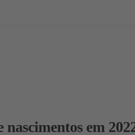
vas
Notícias / Análises
Estudos
Marcas
Podcast
e nascimentos em 202