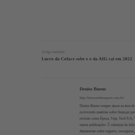
WhatsApp
Linkedin
Artigo anterior
Lucro da Coface sobe e o da AIG cai em 2022
Denise Bueno
http://www.sonhoseguro.com.br/
Denise Bueno sempre atuou na área de 
escrevendo matérias sobre finanças pa
revistas como Época, Veja, Você S/A, 
outras publicações. É colunista do Inf
diariamente sobre seguros, resseguros,