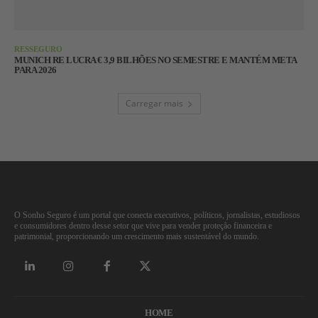
RESSEGURO
MUNICH RE LUCRA € 3,9 BILHÕES NO SEMESTRE E MANTÉM META
PARA 2026
Carregar mais
O Sonho Seguro é um portal que conecta executivos, políticos, jornalistas, estudiosos
e consumidores dentro desse setor que vive para vender proteção financeira e
patrimonial, proporcionando um crescimento mais sustentável do mundo.
HOME