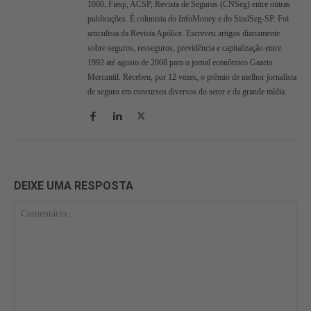
1000, Fiesp, ACSP, Revista de Seguros (CNSeg) entre outras
publicações. É colunista do InfoMoney e do SindSeg-SP. Foi
articulista da Revista Apólice. Escreveu artigos diariamente
sobre seguros, resseguros, previdência e capitalização entre
1992 até agosto de 2008 para o jornal econômico Gazeta
Mercantil. Recebeu, por 12 vezes, o prêmio de melhor jornalista
de seguro em concursos diversos do setor e da grande mídia.
DEIXE UMA RESPOSTA