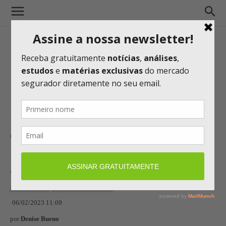
Grupo MDS inaugura novo
escritório no Rio de Janeiro
Investimento reforça o compromisso com o Brasil e a
aposta no mercado carioca
CORRETORES
NOTÍCIAS E ANÁLISES
06/02/2023 11:09
por
Denise Bueno