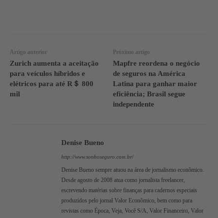
WhatsApp
Linkedin
Facebook
Artigo anterior
Próximo artigo
Zurich aumenta a aceitação
Mapfre reordena o negócio
para veículos híbridos e
de seguros na América
elétricos para até R＄ 800
Latina para ganhar maior
mil
eficiência; Brasil segue
independente
Denise Bueno
http://www.sonhoseguro.com.br/
Denise Bueno sempre atuou na área de jornalismo econômico.
Desde agosto de 2008 atua como jornalista freelancer,
escrevendo matérias sobre finanças para cadernos especiais
produzidos pelo jornal Valor Econômico, bem como para
revistas como Época, Veja, Você S/A, Valor Financeiro, Valor