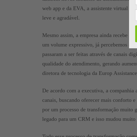
web app e da EVA, a assistente virtual que
leve e agradável.
Mesmo assim, a empresa ainda recebe cerc
um volume expressivo, já percebemos que
passaram a ser feitas através de canais dig
qualidade do atendimento, gerando aumen
diretora de tecnologia da Europ Assistance
De acordo com a executiva, a companhia 
canais, buscando oferecer mais conforto e
por um processo de transformação muito 
legado para um CRM e isso mudou muito a
Todo esse processo de transformação come