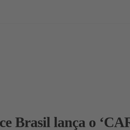
vas
Notícias / Análises
Estudos
Marcas
Podcast
ce Brasil lança o ‘CA