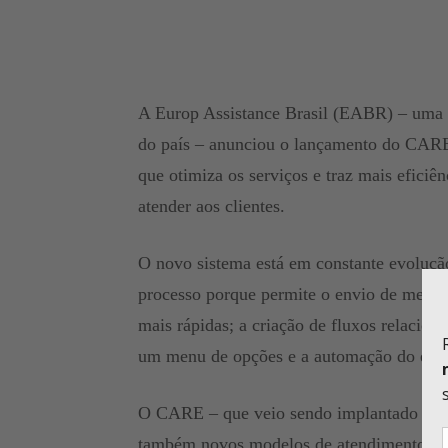
A Europ Assistance Brasil (EABR) – uma d
do país – anunciou o lançamento do CARE
que otimiza os serviços e traz mais eficiê
atender aos clientes.
O novo sistema está em constante evolução
processo porque permite o envio de mensa
mais rápidas; a criação de fluxos relacion
um menu de opções e a automação do envi
O CARE – que veio sendo implantado na 
também novos modelos de atendimentos. 