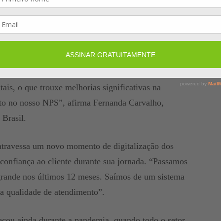
 interage e soluciona dúvidas dos clientes, de forma
a de 220 mil ligações por mês. “Apesar de ainda ser
, em algumas linhas de negócio, 45% das chamadas
itais, o que trouxe melhorias significativas na
to no nosso NPS”, afirma Fernanda Carvalho,
 Brasil.
atravessa um novo momento de digitalização dos
 confiança ao cliente durante sua jornada. “Passamos
grande nos últimos 12 meses. Saímos de um sistema
 qualidade de atendimento”.
çou ainda durante a pandemia, quando todo o setor