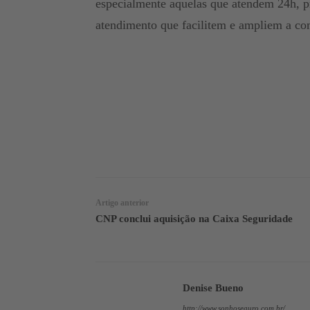
especialmente aquelas que atendem 24h, pre
atendimento que facilitem e ampliem a co
WhatsApp
Linkedin
Artigo anterior
CNP conclui aquisição na Caixa Seguridade
Denise Bueno
http://www.sonhoseguro.com.br/