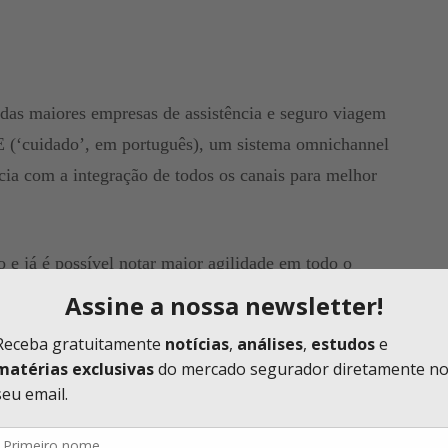
as maiores empresas de assistência e seguro viagem
 (‘cuidado’, em português), um sistema omnichannel
ncia com a integração de todos os canais para melhor
 e já é possível notar maior agilidade em todo o
gens automáticas; atendimentos múltiplos; respostas
ais e informativos 24h por dia; além da colocação de
o de respostas conforme o processo de atendimento.
companhia ao longo dos últimos meses – gerou
Hoje a companhia atende através do WhatsApp; por