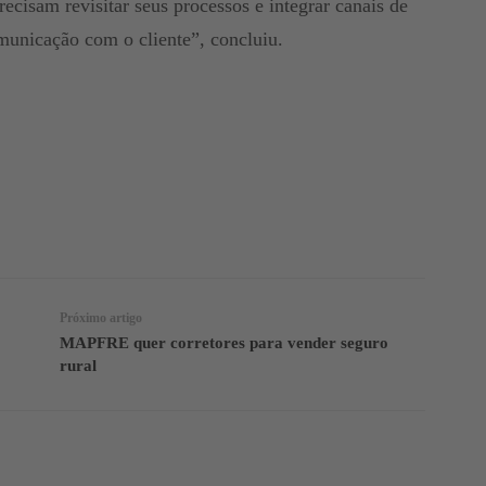
cisam revisitar seus processos e integrar canais de
municação com o cliente”, concluiu.
Facebook
Twitter
Telegram
Próximo artigo
MAPFRE quer corretores para vender seguro
rural