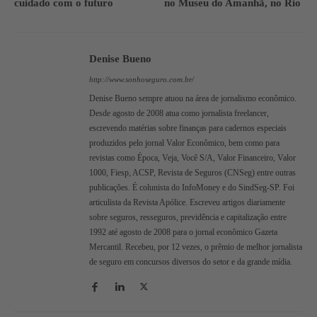
cuidado com o futuro
no Museu do Amanhã, no Rio
Denise Bueno
http://www.sonhoseguro.com.br/
Denise Bueno sempre atuou na área de jornalismo econômico.
Desde agosto de 2008 atua como jornalista freelancer,
escrevendo matérias sobre finanças para cadernos especiais
produzidos pelo jornal Valor Econômico, bem como para
revistas como Época, Veja, Você S/A, Valor Financeiro, Valor
1000, Fiesp, ACSP, Revista de Seguros (CNSeg) entre outras
publicações. É colunista do InfoMoney e do SindSeg-SP. Foi
articulista da Revista Apólice. Escreveu artigos diariamente
sobre seguros, resseguros, previdência e capitalização entre
1992 até agosto de 2008 para o jornal econômico Gazeta
Mercantil. Recebeu, por 12 vezes, o prêmio de melhor jornalista
de seguro em concursos diversos do setor e da grande mídia.