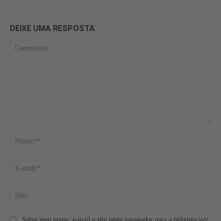
DEIXE UMA RESPOSTA
Comentário:
No
E-
mai
Site
Salve meu nome, e-mail e site neste navegador para a próxima vez