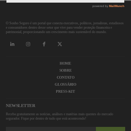
O Sonho Seguro é um portal que conecta executivos, políticos, jornalistas, estudiosos
e consumidores dentro desse setor que vive para vender proteção financeira e
patrimonial, proporcionando um crescimento mais sustentável do mundo.
HOME
SOBRE
CONTATO
GLOSSÁRIO
PRESS-KIT
NEWSLETTER
Receba gratuitamente as notícias, análises e matérias mais quentes do mercado
segurador. Fique por dentro de tudo que está acontecendo!