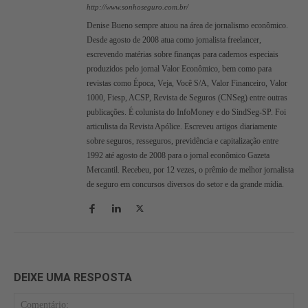
http://www.sonhoseguro.com.br/
Denise Bueno sempre atuou na área de jornalismo econômico.
Desde agosto de 2008 atua como jornalista freelancer,
escrevendo matérias sobre finanças para cadernos especiais
produzidos pelo jornal Valor Econômico, bem como para
revistas como Época, Veja, Você S/A, Valor Financeiro, Valor
1000, Fiesp, ACSP, Revista de Seguros (CNSeg) entre outras
publicações. É colunista do InfoMoney e do SindSeg-SP. Foi
articulista da Revista Apólice. Escreveu artigos diariamente
sobre seguros, resseguros, previdência e capitalização entre
1992 até agosto de 2008 para o jornal econômico Gazeta
Mercantil. Recebeu, por 12 vezes, o prêmio de melhor jornalista
de seguro em concursos diversos do setor e da grande mídia.
DEIXE UMA RESPOSTA