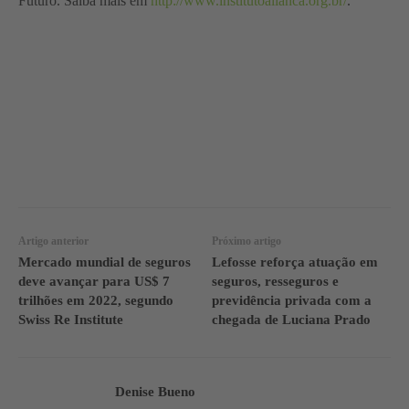
Futuro. Saiba mais em
http://www.institutoalianca.org.br/
.
WhatsApp
Linkedin
Facebook
Artigo anterior
Próximo artigo
Mercado mundial de seguros
Lefosse reforça atuação em
deve avançar para US$ 7
seguros, resseguros e
trilhões em 2022, segundo
previdência privada com a
Swiss Re Institute
chegada de Luciana Prado
Denise Bueno