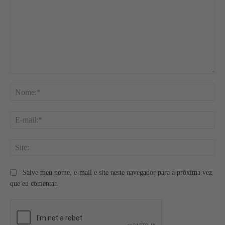
Comentário:
No
E-
mai
Site
Salve meu nome, e-mail e site neste navegador para a próxima vez
que eu comentar.