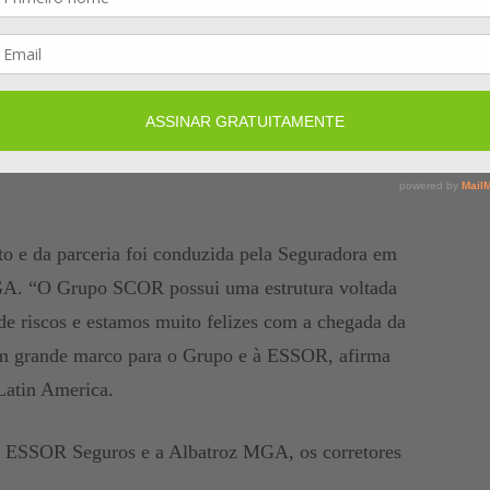
ital permitirá uma capilaridade nacional e
de seguros, beneficiando os segurados com alta
 expansão e fortalecimento da carteira de transportes
óximos de nossos corretores, parceiros e segurados,
rtura para cada operação de transportes”, esclarece o
to e da parceria foi conduzida pela Seguradora em
A. “O Grupo SCOR possui uma estrutura voltada
de riscos e estamos muito felizes com a chegada da
 um grande marco para o Grupo e à ESSOR, afirma
atin America.
a ESSOR Seguros e a Albatroz MGA, os corretores