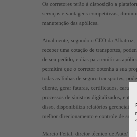
Os corretores terão à disposição a platafo
serviços e vantagens competitivas, diminu
manutenção das apólices.
Atualmente, segundo o CEO da Albatroz, S
receber uma cotação de transportes, pode
de seu pedido, e dias para emitir as apól
permitirá que o corretor obtenha a sua pro
todas as linhas de seguro transportes, pod
cliente, gerar faturas, certificados, cart
processos de sinistros digitalizados, entr
disso, disponibiliza relatórios gerenciais 
melhor direcionamento e controle de seus r
Marcio Feital, diretor técnico de Auto/Tr