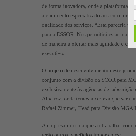
de forma inovadora, onde a plataforma dig
atendimento especializado aos corretores 
qualidade dos serviços. “Esta parceria visa
para a ESSOR. Nos permitirá estar mais pr
de maneira a ofertar mais agilidade e cobe
executivo.
O projeto de desenvolvimento deste produ
conjunto com a divisão da SCOR para MG
exclusivamente às agências de subscrição 
Albatroz, onde temos a certeza que será
Rafael Zimmer, Head para Divisão MGA L
A empresa informa que ao trabalhar com 
terão outros benefícios importantes: