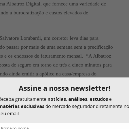
rma Albatroz Digital, que fornece uma variedade de
indo a burocratização e custos elevados de
alvatore Lombardi, um corretor leva dias para
ndo passar por mais de uma semana sem a precificação
ices e os endossos de faturamento mensal. “A Albatroz
posta de seguro em torno de três a cinco minutos para
endo ainda emitir a apólice na casa/empresa do
as DDR, endossos, acompanhar prêmio pendentes,
e outros documentos pertinentes a operação. Além
de toda atividade desenvolvida na plataforma para
esultados”, explica o executivo.
ansporte da Seguradora, aponta a importância de pensar