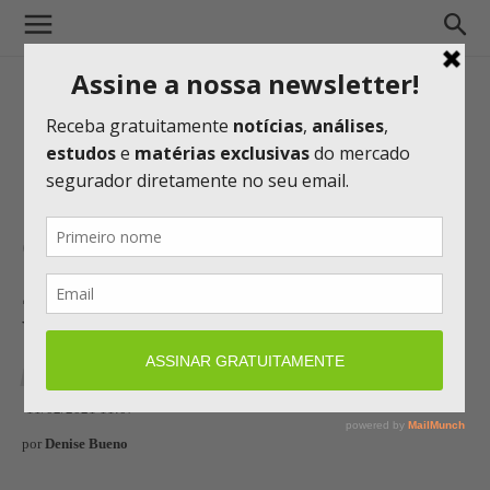
O sonho virou realidade em
2020: Previdência Aberta
bate R$ 1 trilhão em reservas
MERCADO
VIDA E PREVIDÊNCIA
11/02/2021 11:07
por
Denise Bueno