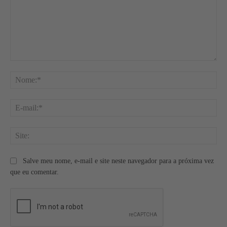
Comentário:
No
E-
mai
Site
Salve meu nome, e-mail e site neste navegador para a próxima vez
que eu comentar.