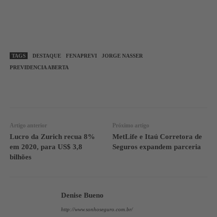
TAGS
DESTAQUE
FENAPREVI
JORGE NASSER
PREVIDENCIA ABERTA
WhatsApp
Linkedin
Facebook
Artigo anterior
Próximo artigo
Lucro da Zurich recua 8%
MetLife e Itaú Corretora de
em 2020, para US$ 3,8
Seguros expandem parceria
bilhões
Denise Bueno
http://www.sonhoseguro.com.br/