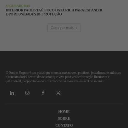
SEGURADORAS
INTERIOR PAULISTA É FOCO DA ZURICH PARA EXPANDIR
OPORTUNIDADES DE PROTEÇÃO
Carregar mais
O Sonho Seguro é um portal que conecta executivos, políticos, jornalistas, estudiosos
e consumidores dentro desse setor que vive para vender proteção financeira e
patrimonial, proporcionando um crescimento mais sustentável do mundo.
HOME
SOBRE
CONTATO