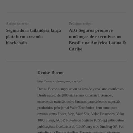
WhatsApp
Linkedin
Facebook
Artigo anterior
Próximo artigo
Seguradora tailandesa lança
AIG Seguros promove
plataforma usando
mudanças de executivos no
blockchain
Brasil e na América Latina &
Caribe
Denise Bueno
http://www.sonhoseguro.com.br/
Denise Bueno sempre atuou na área de jornalismo econômico.
Desde agosto de 2008 atua como jornalista freelancer,
escrevendo matérias sobre finanças para cadernos especiais
produzidos pelo jornal Valor Econômico, bem como para
revistas como Época, Veja, Você S/A, Valor Financeiro, Valor
1000, Fiesp, ACSP, Revista de Seguros (CNSeg) entre outras
publicações. É colunista do InfoMoney e do SindSeg-SP. Foi
articulista da Revista Apólice. Escreveu artigos diariamente