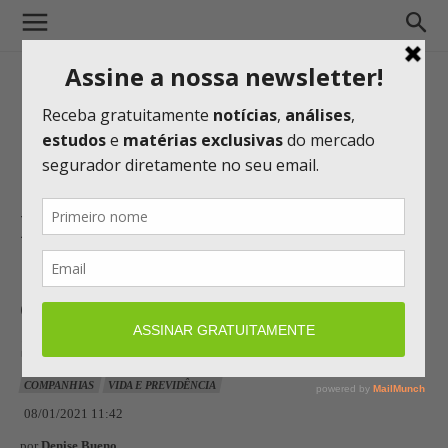
Inovação trazida pela Covid-
19 cria um novo setor, diz
consultor em evento da MAG
Seguros
COMPANHIAS
VIDA E PREVIDÊNCIA
08/01/2021 11:42
por
Denise Bueno