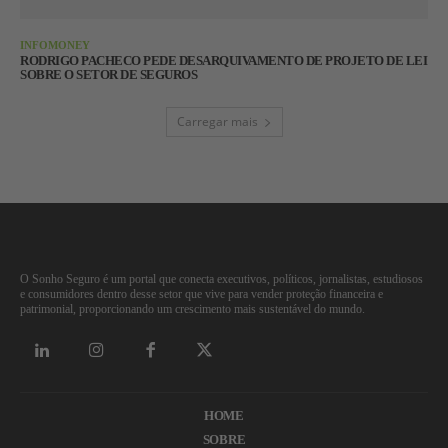
INFOMONEY
RODRIGO PACHECO PEDE DESARQUIVAMENTO DE PROJETO DE LEI
SOBRE O SETOR DE SEGUROS
Carregar mais
O Sonho Seguro é um portal que conecta executivos, políticos, jornalistas, estudiosos
e consumidores dentro desse setor que vive para vender proteção financeira e
patrimonial, proporcionando um crescimento mais sustentável do mundo.
HOME
SOBRE