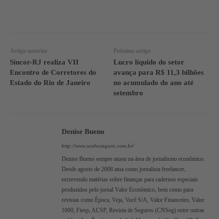
WhatsApp
Linkedin
Facebook
Artigo anterior
Próximo artigo
Sincor-RJ realiza VII
Lucro líquido do setor
Encontro de Corretores do
avança para R$ 11,3 bilhões
Estado do Rio de Janeiro
no acumulado do ano até
setembro
Denise Bueno
http://www.sonhoseguro.com.br/
Denise Bueno sempre atuou na área de jornalismo econômico.
Desde agosto de 2008 atua como jornalista freelancer,
escrevendo matérias sobre finanças para cadernos especiais
produzidos pelo jornal Valor Econômico, bem como para
revistas como Época, Veja, Você S/A, Valor Financeiro, Valor
1000, Fiesp, ACSP, Revista de Seguros (CNSeg) entre outras