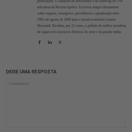
publicações. É colunista do InfoMoney e do SindSeg-SP. Foi
articulista da Revista Apólice. Escreveu artigos diariamente
sobre seguros, resseguros, previdência e capitalização entre
1992 até agosto de 2008 para o jornal econômico Gazeta
Mercantil. Recebeu, por 12 vezes, o prêmio de melhor jornalista
de seguro em concursos diversos do setor e da grande mídia.
DEIXE UMA RESPOSTA
Comentário: