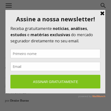
Seguradoras patrocinam
associação das Mulheres de
Seguros
MERCADO
29/10/2018 22:44
por
Denise Bueno