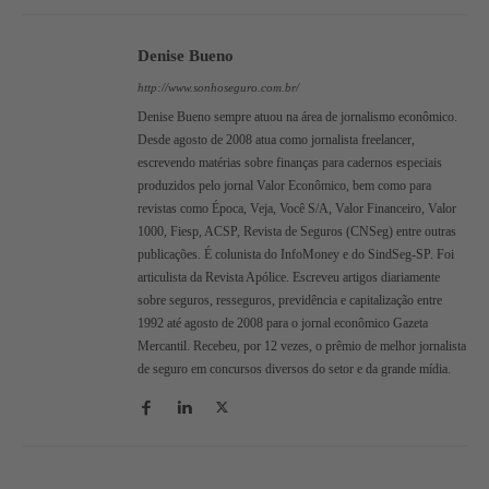
Denise Bueno
http://www.sonhoseguro.com.br/
Denise Bueno sempre atuou na área de jornalismo econômico.
Desde agosto de 2008 atua como jornalista freelancer,
escrevendo matérias sobre finanças para cadernos especiais
produzidos pelo jornal Valor Econômico, bem como para
revistas como Época, Veja, Você S/A, Valor Financeiro, Valor
1000, Fiesp, ACSP, Revista de Seguros (CNSeg) entre outras
publicações. É colunista do InfoMoney e do SindSeg-SP. Foi
articulista da Revista Apólice. Escreveu artigos diariamente
sobre seguros, resseguros, previdência e capitalização entre
1992 até agosto de 2008 para o jornal econômico Gazeta
Mercantil. Recebeu, por 12 vezes, o prêmio de melhor jornalista
de seguro em concursos diversos do setor e da grande mídia.