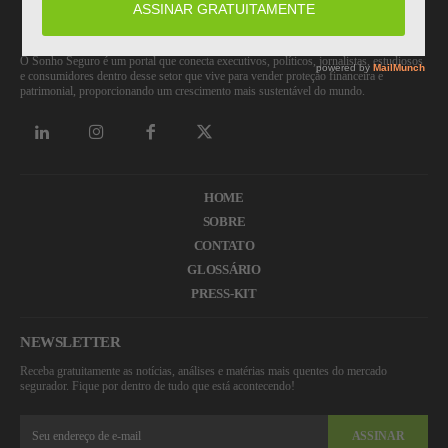
O Sonho Seguro é um portal que conecta executivos, políticos, jornalistas, estudiosos
e consumidores dentro desse setor que vive para vender proteção financeira e
patrimonial, proporcionando um crescimento mais sustentável do mundo.
HOME
SOBRE
CONTATO
GLOSSÁRIO
PRESS-KIT
NEWSLETTER
Receba gratuitamente as notícias, análises e matérias mais quentes do mercado
segurador. Fique por dentro de tudo que está acontecendo!
ASSINAR