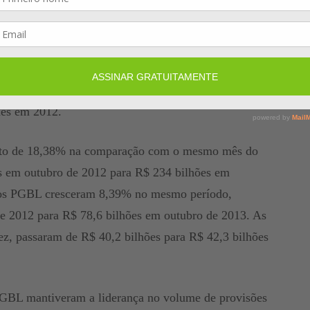
ais entidades somam, no total, 2,21% da carteira de
dos pelos titulares dos planos de caráter
 355,6 bilhões em outubro, 14,31% maior que o valor
mês em 2012.
nto de 18,38% na comparação com o mesmo mês do
es em outubro de 2012 para R$ 234 bilhões em
anos PGBL cresceram 8,39% no mesmo período,
e 2012 para R$ 78,6 bilhões em outubro de 2013. As
vez, passaram de R$ 40,2 bilhões para R$ 42,3 bilhões
VGBL mantiveram a liderança no volume de provisões