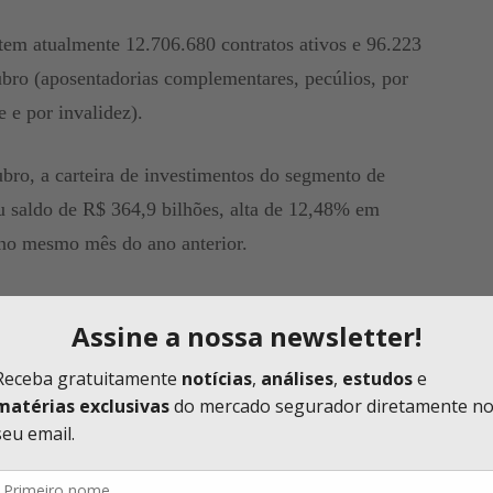
em atualmente 12.706.680 contratos ativos e 96.223
ubro (aposentadorias complementares, pecúlios, por
e e por invalidez).
bro, a carteira de investimentos do segmento de
ou saldo de R$ 364,9 bilhões, alta de 12,48% em
 no mesmo mês do ano anterior.
timentos (R$ 364,9 bilhões)
anking no período, com 32,28% do total das reservas;
rev Seg. e Previdência (22,04%); Zurich Santander
dência (5,80%); HSBC Vida e Previdência (3,09%);
 Previdência (1,23%); Safra Vida e Prev. (0,90%);