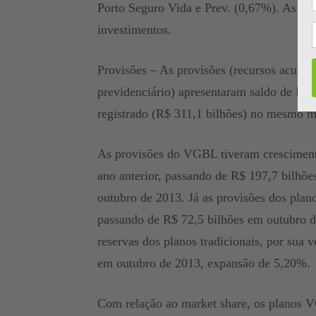
Porto Seguro Vida e Prev. (0,67%). As dem
investimentos.
Provisões – As provisões (recursos acumula
previdenciário) apresentaram saldo de R$
registrado (R$ 311,1 bilhões) no mesmo 
As provisões do VGBL tiveram crescime
ano anterior, passando de R$ 197,7 bilhõ
outubro de 2013. Já as provisões dos pl
passando de R$ 72,5 bilhões em outubro d
reservas dos planos tradicionais, por sua 
em outubro de 2013, expansão de 5,20%.
Com relação ao market share, os planos 