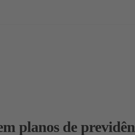
vas
Notícias / Análises
Estudos
Marcas
Podcast
em planos de previdên