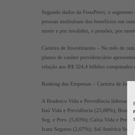
Segundo dados da FenaPrevi, o segmento t
pessoas usufruíram dos benefícios em out
morte e por invalidez, e pensões, por mort
Carteira de Investimento – No mês de outu
planos de caráter previdenciário apresent
relação aos R$ 324,4 bilhões computados
Ranking das Empresas – Carteira de Inves
A Bradesco Vida e Previdência liderou o r
Itaú Vida e Previdência (23,88%); BrasilP
Seg. e Prev. (5,83%); Caixa Vida e Previ
Icatu Seguros (2,07%); Sul América Seg. e