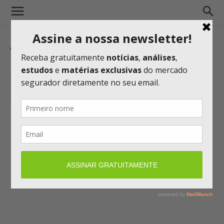
TAG: LOKTON
Valor: Seguro cibernético cresce no
país e reforça exigências
01/07/2026 07:59