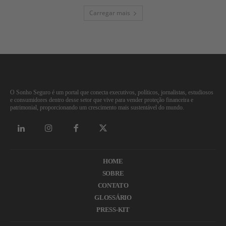
Carregar mais
O Sonho Seguro é um portal que conecta executivos, políticos, jornalistas, estudiosos
e consumidores dentro desse setor que vive para vender proteção financeira e
patrimonial, proporcionando um crescimento mais sustentável do mundo.
HOME
SOBRE
CONTATO
GLOSSÁRIO
PRESS-KIT