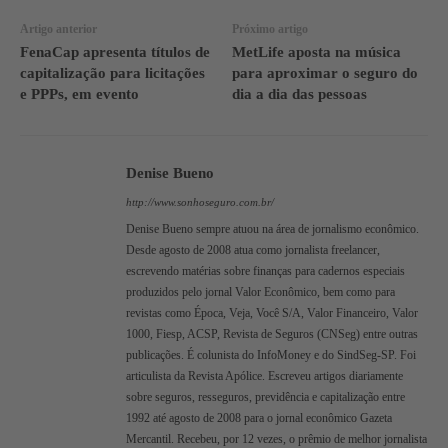
Artigo anterior
Próximo artigo
FenaCap apresenta títulos de
MetLife aposta na música
capitalização para licitações
para aproximar o seguro do
e PPPs, em evento
dia a dia das pessoas
Denise Bueno
http://www.sonhoseguro.com.br/
Denise Bueno sempre atuou na área de jornalismo econômico.
Desde agosto de 2008 atua como jornalista freelancer,
escrevendo matérias sobre finanças para cadernos especiais
produzidos pelo jornal Valor Econômico, bem como para
revistas como Época, Veja, Você S/A, Valor Financeiro, Valor
1000, Fiesp, ACSP, Revista de Seguros (CNSeg) entre outras
publicações. É colunista do InfoMoney e do SindSeg-SP. Foi
articulista da Revista Apólice. Escreveu artigos diariamente
sobre seguros, resseguros, previdência e capitalização entre
1992 até agosto de 2008 para o jornal econômico Gazeta
Mercantil. Recebeu, por 12 vezes, o prêmio de melhor jornalista